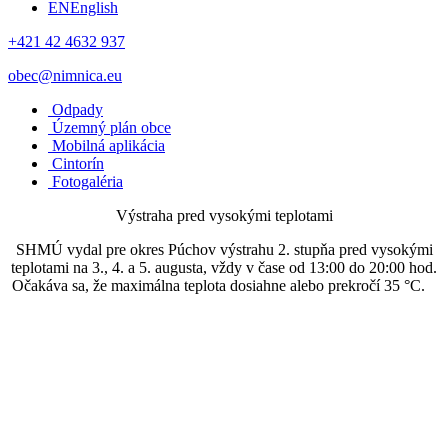
EN
English
+421 42 4632 937
obec@nimnica.eu
Odpady
Územný plán obce
Mobilná aplikácia
Cintorín
Fotogaléria
Výstraha pred vysokými teplotami
SHMÚ vydal pre okres Púchov výstrahu 2. stupňa pred vysokými
teplotami na 3., 4. a 5. augusta, vždy v čase od 13:00 do 20:00 hod.
Očakáva sa, že maximálna teplota dosiahne alebo prekročí 35 °C.