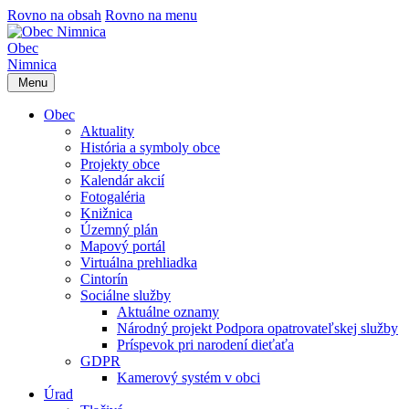
Rovno na obsah
Rovno na menu
Obec
Nimnica
Menu
Obec
Aktuality
História a symboly obce
Projekty obce
Kalendár akcií
Fotogaléria
Knižnica
Územný plán
Mapový portál
Virtuálna prehliadka
Cintorín
Sociálne služby
Aktuálne oznamy
Národný projekt Podpora opatrovateľskej služby
Príspevok pri narodení dieťaťa
GDPR
Kamerový systém v obci
Úrad