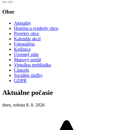
Obec
Aktuality
História a symboly obce
Projekty obce
Kalendár akcií
Fotogaléria
Knižnica
Územný plán
Mapový portál
Virtuálna prehliadka
Cintorín
Sociálne služby
GDPR
Aktuálne počasie
dnes, sobota 8. 8. 2026