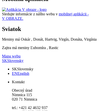
Sledujte informácie z nášho webu v
mobilnej aplikácii -
V OBRAZE.
Sviatok
Meniny má
Oskár
, Donát, Hartvig, Virgín, Donáta, Virgínia
Zajtra má meniny
Ľubomíra
, Rastic
Mapa webu
SK
Slovensky
SK
Slovensky
EN
English
Kontakt
Obecný úrad
Nimnica 115
020 71 Nimnica
tel.: +421 42 4632 937