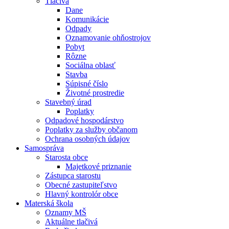
Tlačivá
Dane
Komunikácie
Odpady
Oznamovanie ohňostrojov
Pobyt
Rôzne
Sociálna oblasť
Stavba
Súpisné číslo
Životné prostredie
Stavebný úrad
Poplatky
Odpadové hospodárstvo
Poplatky za služby občanom
Ochrana osobných údajov
Samospráva
Starosta obce
Majetkové priznanie
Zástupca starostu
Obecné zastupiteľstvo
Hlavný kontrolór obce
Materská škola
Oznamy MŠ
Aktuálne tlačivá