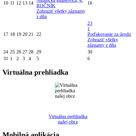
Nimnická gulášovica, 4.
10
11
12
13
14
16
ROČNÍK
Zobraziť všetky záznamy
z dňa
23
1
17
18
19
20
21
22
Poďakovanie za úrodu
Zobraziť všetky
záznamy z dňa
24
25
26
27
28
29
30
31
1
2
3
4
5
6
Virtuálna prehliadka
Virtuálna prehliadka
našej obce
Mobilná aplikácia