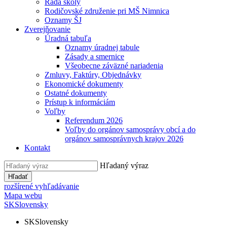
Rada školy
Rodičovské združenie pri MŠ Nimnica
Oznamy ŠJ
Zverejňovanie
Úradná tabuľa
Oznamy úradnej tabule
Zásady a smernice
Všeobecne záväzné nariadenia
Zmluvy, Faktúry, Objednávky
Ekonomické dokumenty
Ostatné dokumenty
Prístup k informáciám
Voľby
Referendum 2026
Voľby do orgánov samosprávy obcí a do
orgánov samosprávnych krajov 2026
Kontakt
Hľadaný výraz
Hľadať
rozšírené vyhľadávanie
Mapa webu
SK
Slovensky
SK
Slovensky