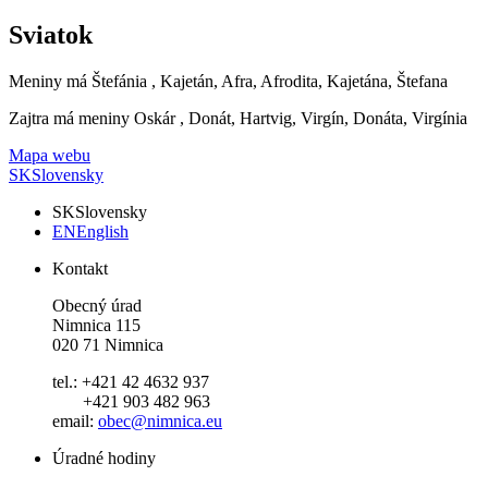
Sviatok
Meniny má
Štefánia
, Kajetán, Afra, Afrodita, Kajetána, Štefana
Zajtra má meniny
Oskár
, Donát, Hartvig, Virgín, Donáta, Virgínia
Mapa webu
SK
Slovensky
SK
Slovensky
EN
English
Kontakt
Obecný úrad
Nimnica 115
020 71 Nimnica
tel.: +421 42 4632 937
+421 903 482 963
email:
obec@nimnica.eu
Úradné hodiny