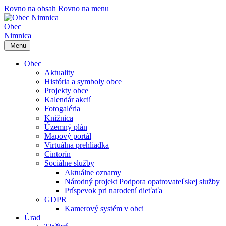
Rovno na obsah
Rovno na menu
Obec
Nimnica
Menu
Obec
Aktuality
História a symboly obce
Projekty obce
Kalendár akcií
Fotogaléria
Knižnica
Územný plán
Mapový portál
Virtuálna prehliadka
Cintorín
Sociálne služby
Aktuálne oznamy
Národný projekt Podpora opatrovateľskej služby
Príspevok pri narodení dieťaťa
GDPR
Kamerový systém v obci
Úrad