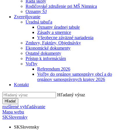
Rada školy
Rodičovské združenie pri MŠ Nimnica
Oznamy ŠJ
Zverejňovanie
Úradná tabuľa
Oznamy úradnej tabule
Zásady a smernice
Všeobecne záväzné nariadenia
Zmluvy, Faktúry, Objednávky
Ekonomické dokumenty
Ostatné dokumenty
Prístup k informáciám
Voľby
Referendum 2026
Voľby do orgánov samosprávy obcí a do
orgánov samosprávnych krajov 2026
Kontakt
Hľadaný výraz
Hľadať
rozšírené vyhľadávanie
Mapa webu
SK
Slovensky
SK
Slovensky