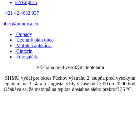
EN
English
+421 42 4632 937
obec@nimnica.eu
Odpady
Územný plán obce
Mobilná aplikácia
Cintorín
Fotogaléria
Výstraha pred vysokými teplotami
SHMÚ vydal pre okres Púchov výstrahu 2. stupňa pred vysokými
teplotami na 3., 4. a 5. augusta, vždy v čase od 13:00 do 20:00 hod.
Očakáva sa, že maximálna teplota dosiahne alebo prekročí 35 °C.