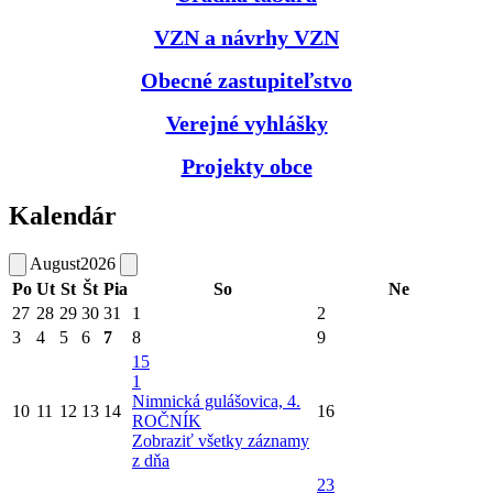
VZN a návrhy VZN
Obecné zastupiteľstvo
Verejné vyhlášky
Projekty obce
Kalendár
August
2026
Po
Ut
St
Št
Pia
So
Ne
27
28
29
30
31
1
2
3
4
5
6
7
8
9
15
1
Nimnická gulášovica, 4.
10
11
12
13
14
16
ROČNÍK
Zobraziť všetky záznamy
z dňa
23