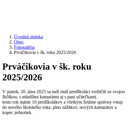
Úvodná stránka
Obec
Fotogaléria
Prváčikovia v šk. roku 2025/2026
Prváčikovia v šk. roku
2025/2026
V piatok, 20. júna 2025 sa naši malí predškoláci rozlúčili so svojou
škôlkou, s mladšími kamarátmi aj s pani učiteľkami.
tento rok máme 10 predškolákov a všetkým želáme správny vstup
do nového školského roka, plno zážitkov, nových kamarátov a
kopec jednotiek.