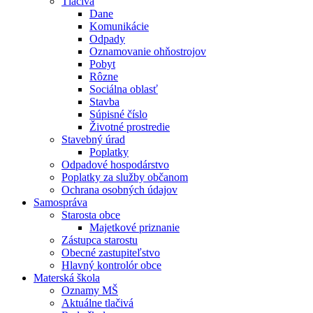
Tlačivá
Dane
Komunikácie
Odpady
Oznamovanie ohňostrojov
Pobyt
Rôzne
Sociálna oblasť
Stavba
Súpisné číslo
Životné prostredie
Stavebný úrad
Poplatky
Odpadové hospodárstvo
Poplatky za služby občanom
Ochrana osobných údajov
Samospráva
Starosta obce
Majetkové priznanie
Zástupca starostu
Obecné zastupiteľstvo
Hlavný kontrolór obce
Materská škola
Oznamy MŠ
Aktuálne tlačivá