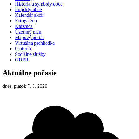
História a symboly obce
Projekty obce
Kalendár akcií
Fotogaléria
Knižnica
Územný plán
Mapový portál
Virtuálna prehliadka
Cintorín
Sociálne služby
GDPR
Aktuálne počasie
dnes, piatok 7. 8. 2026