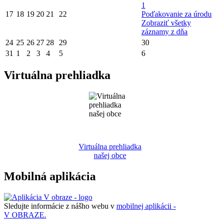
1
17
18
19
20
21
22
Poďakovanie za úrodu
Zobraziť všetky
záznamy z dňa
24
25
26
27
28
29
30
31
1
2
3
4
5
6
Virtuálna prehliadka
Virtuálna prehliadka
našej obce
Mobilná aplikácia
Sledujte informácie z nášho webu v
mobilnej aplikácii -
V OBRAZE.