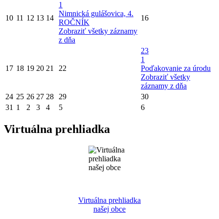
1
Nimnická gulášovica, 4.
10
11
12
13
14
16
ROČNÍK
Zobraziť všetky záznamy
z dňa
23
1
17
18
19
20
21
22
Poďakovanie za úrodu
Zobraziť všetky
záznamy z dňa
24
25
26
27
28
29
30
31
1
2
3
4
5
6
Virtuálna prehliadka
Virtuálna prehliadka
našej obce