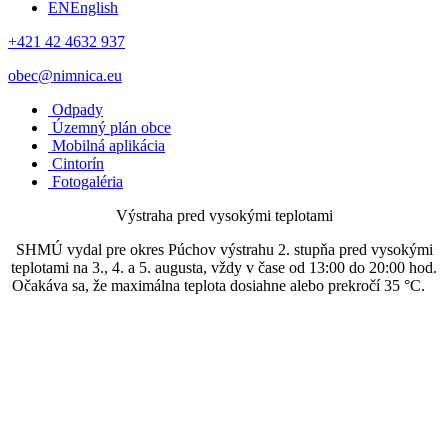
EN
English
+421 42 4632 937
obec@nimnica.eu
Odpady
Územný plán obce
Mobilná aplikácia
Cintorín
Fotogaléria
Výstraha pred vysokými teplotami
SHMÚ vydal pre okres Púchov výstrahu 2. stupňa pred vysokými
teplotami na 3., 4. a 5. augusta, vždy v čase od 13:00 do 20:00 hod.
Očakáva sa, že maximálna teplota dosiahne alebo prekročí 35 °C.