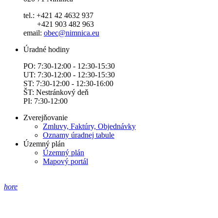
tel.: +421 42 4632 937
+421 903 482 963
email:
obec@nimnica.eu
Úradné hodiny
PO: 7:30-12:00 - 12:30-15:30
UT: 7:30-12:00 - 12:30-15:30
ST: 7:30-12:00 - 12:30-16:00
ŠT: Nestránkový deň
PI: 7:30-12:00
Zverejňovanie
Zmluvy, Faktúry, Objednávky
Oznamy úradnej tabule
Územný plán
Územný plán
Mapový portál
hore