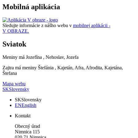
Mobilná aplikácia
Sledujte informácie z nášho webu v
mobilnej aplikácii -
V OBRAZE.
Sviatok
Meniny má
Jozefína
, Nehoslav, Jozefa
Zajtra má meniny
Štefánia
, Kajetán, Afra, Afrodita, Kajetána,
Štefana
Mapa webu
SK
Slovensky
SK
Slovensky
EN
English
Kontakt
Obecný úrad
Nimnica 115
020 71 Nimnica