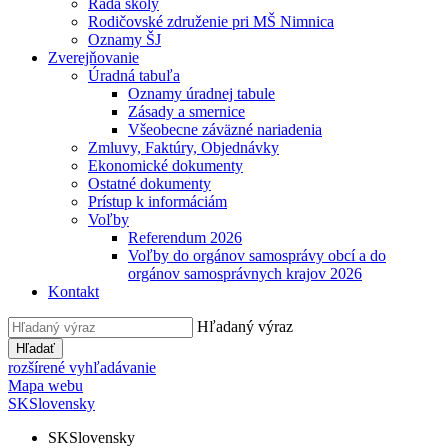
Rada školy
Rodičovské združenie pri MŠ Nimnica
Oznamy ŠJ
Zverejňovanie
Úradná tabuľa
Oznamy úradnej tabule
Zásady a smernice
Všeobecne záväzné nariadenia
Zmluvy, Faktúry, Objednávky
Ekonomické dokumenty
Ostatné dokumenty
Prístup k informáciám
Voľby
Referendum 2026
Voľby do orgánov samosprávy obcí a do
orgánov samosprávnych krajov 2026
Kontakt
Hľadaný výraz
Hľadať
rozšírené vyhľadávanie
Mapa webu
SK
Slovensky
SK
Slovensky