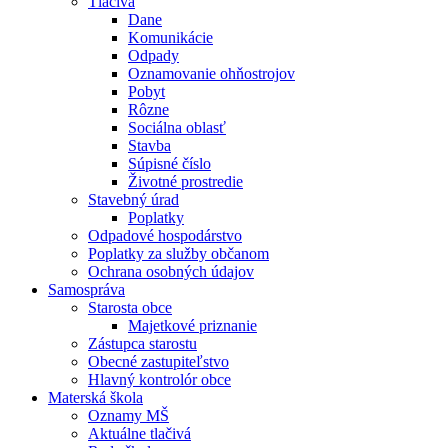
Tlačivá
Dane
Komunikácie
Odpady
Oznamovanie ohňostrojov
Pobyt
Rôzne
Sociálna oblasť
Stavba
Súpisné číslo
Životné prostredie
Stavebný úrad
Poplatky
Odpadové hospodárstvo
Poplatky za služby občanom
Ochrana osobných údajov
Samospráva
Starosta obce
Majetkové priznanie
Zástupca starostu
Obecné zastupiteľstvo
Hlavný kontrolór obce
Materská škola
Oznamy MŠ
Aktuálne tlačivá