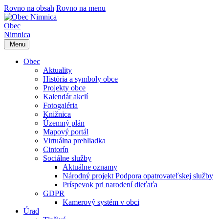
Rovno na obsah
Rovno na menu
Obec
Nimnica
Menu
Obec
Aktuality
História a symboly obce
Projekty obce
Kalendár akcií
Fotogaléria
Knižnica
Územný plán
Mapový portál
Virtuálna prehliadka
Cintorín
Sociálne služby
Aktuálne oznamy
Národný projekt Podpora opatrovateľskej služby
Príspevok pri narodení dieťaťa
GDPR
Kamerový systém v obci
Úrad