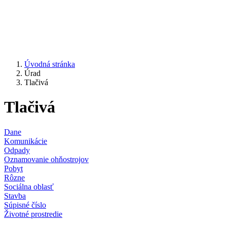
Úvodná stránka
Úrad
Tlačivá
Tlačivá
Dane
Komunikácie
Odpady
Oznamovanie ohňostrojov
Pobyt
Rôzne
Sociálna oblasť
Stavba
Súpisné číslo
Životné prostredie