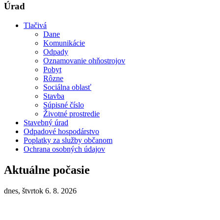
Úrad
Tlačivá
Dane
Komunikácie
Odpady
Oznamovanie ohňostrojov
Pobyt
Rôzne
Sociálna oblasť
Stavba
Súpisné číslo
Životné prostredie
Stavebný úrad
Odpadové hospodárstvo
Poplatky za služby občanom
Ochrana osobných údajov
Aktuálne počasie
dnes, štvrtok 6. 8. 2026