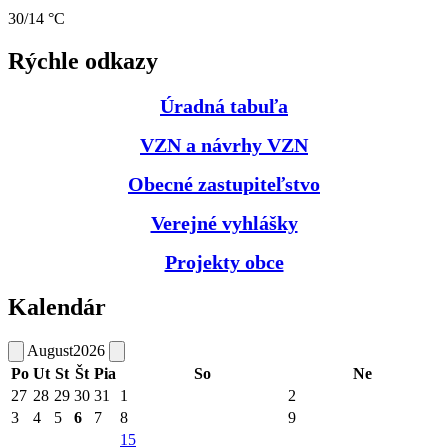
30/14 °C
Rýchle odkazy
Úradná tabuľa
VZN a návrhy VZN
Obecné zastupiteľstvo
Verejné vyhlášky
Projekty obce
Kalendár
August
2026
Po
Ut
St
Št
Pia
So
Ne
27
28
29
30
31
1
2
3
4
5
6
7
8
9
15