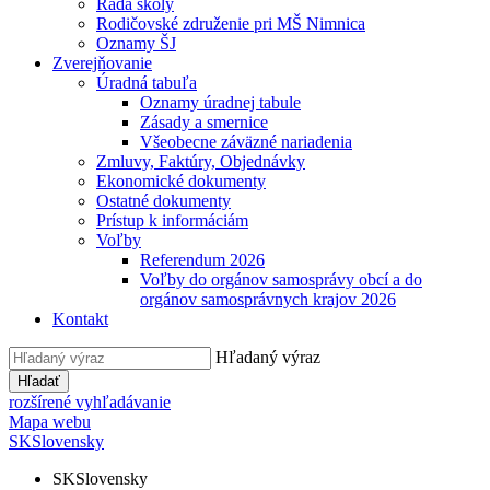
Rada školy
Rodičovské združenie pri MŠ Nimnica
Oznamy ŠJ
Zverejňovanie
Úradná tabuľa
Oznamy úradnej tabule
Zásady a smernice
Všeobecne záväzné nariadenia
Zmluvy, Faktúry, Objednávky
Ekonomické dokumenty
Ostatné dokumenty
Prístup k informáciám
Voľby
Referendum 2026
Voľby do orgánov samosprávy obcí a do
orgánov samosprávnych krajov 2026
Kontakt
Hľadaný výraz
Hľadať
rozšírené vyhľadávanie
Mapa webu
SK
Slovensky
SK
Slovensky