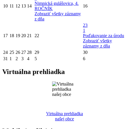
Nimnická gulášovica, 4.
10
11
12
13
14
16
ROČNÍK
Zobraziť všetky záznamy
z dňa
23
1
17
18
19
20
21
22
Poďakovanie za úrodu
Zobraziť všetky
záznamy z dňa
24
25
26
27
28
29
30
31
1
2
3
4
5
6
Virtuálna prehliadka
Virtuálna prehliadka
našej obce