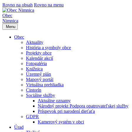
Rovno na obsah
Rovno na menu
Obec
Nimnica
Menu
Obec
Aktuality
História a symboly obce
Projekty obce
Kalendár akcií
Fotogaléria
Knižnica
Územný plán
Mapový portál
Virtuálna prehliadka
Cintorín
Sociálne služby
Aktuálne oznamy
Národný projekt Podpora opatrovateľskej služby
Príspevok pri narodení dieťaťa
GDPR
Kamerový systém v obci
Úrad