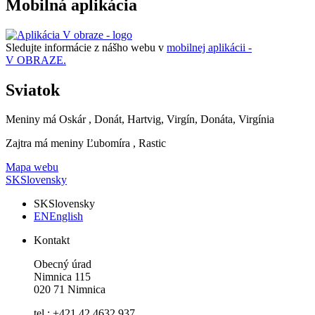
Mobilná aplikácia
Sledujte informácie z nášho webu v
mobilnej aplikácii -
V OBRAZE.
Sviatok
Meniny má
Oskár
, Donát, Hartvig, Virgín, Donáta, Virgínia
Zajtra má meniny
Ľubomíra
, Rastic
Mapa webu
SK
Slovensky
SK
Slovensky
EN
English
Kontakt
Obecný úrad
Nimnica 115
020 71 Nimnica
tel.: +421 42 4632 937