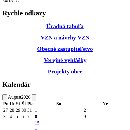
34/18 °C
Rýchle odkazy
Úradná tabuľa
VZN a návrhy VZN
Obecné zastupiteľstvo
Verejné vyhlášky
Projekty obce
Kalendár
August
2026
Po
Ut
St
Št
Pia
So
Ne
27
28
29
30
31
1
2
3
4
5
6
7
8
9
15
1