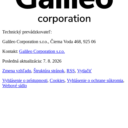
Technický prevádzkovateľ:
Galileo Corporation s.r.o., Čierna Voda 468, 925 06
Kontakt:
Galileo Corporation s.r.o.
Posledná aktualizácia: 7. 8. 2026
Zmena vzhľadu
,
Štruktúra stránok
,
RSS
,
Vytlačiť
Vyhlásenie o prístupnosti
,
Cookies
,
Vyhlásenie o ochrane súkromia
,
Webové sídlo