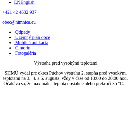
EN
English
+421 42 4632 937
obec@nimnica.eu
Odpady
Územný plán obce
Mobilná aplikácia
Cintorín
Fotogaléria
Výstraha pred vysokými teplotami
SHMÚ vydal pre okres Púchov výstrahu 2. stupňa pred vysokými
teplotami na 3., 4. a 5. augusta, vždy v čase od 13:00 do 20:00 hod.
Očakáva sa, že maximálna teplota dosiahne alebo prekročí 35 °C.