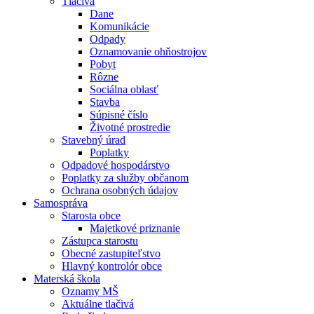
Tlačivá
Dane
Komunikácie
Odpady
Oznamovanie ohňostrojov
Pobyt
Rôzne
Sociálna oblasť
Stavba
Súpisné číslo
Životné prostredie
Stavebný úrad
Poplatky
Odpadové hospodárstvo
Poplatky za služby občanom
Ochrana osobných údajov
Samospráva
Starosta obce
Majetkové priznanie
Zástupca starostu
Obecné zastupiteľstvo
Hlavný kontrolór obce
Materská škola
Oznamy MŠ
Aktuálne tlačivá