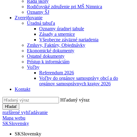
Rada školy
Rodičovské združenie pri MŠ Nimnica
Oznamy ŠJ
Zverejňovanie
Úradná tabuľa
Oznamy úradnej tabule
Zásady a smernice
Všeobecne záväzné nariadenia
Zmluvy, Faktúry, Objednávky
Ekonomické dokumenty
Ostatné dokumenty
Prístup k informáciám
Voľby
Referendum 2026
Voľby do orgánov samosprávy obcí a do
orgánov samosprávnych krajov 2026
Kontakt
Hľadaný výraz
Hľadať
rozšírené vyhľadávanie
Mapa webu
SK
Slovensky
SK
Slovensky