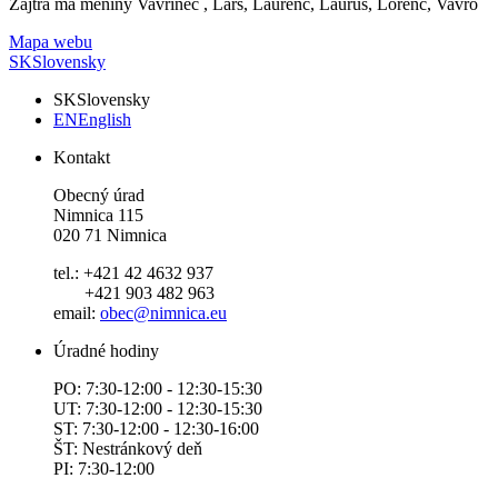
Zajtra má meniny
Vavrinec
, Lars, Laurenc, Laurus, Lorenc, Vavro
Mapa webu
SK
Slovensky
SK
Slovensky
EN
English
Kontakt
Obecný úrad
Nimnica 115
020 71 Nimnica
tel.: +421 42 4632 937
+421 903 482 963
email:
obec@nimnica.eu
Úradné hodiny
PO: 7:30-12:00 - 12:30-15:30
UT: 7:30-12:00 - 12:30-15:30
ST: 7:30-12:00 - 12:30-16:00
ŠT: Nestránkový deň
PI: 7:30-12:00