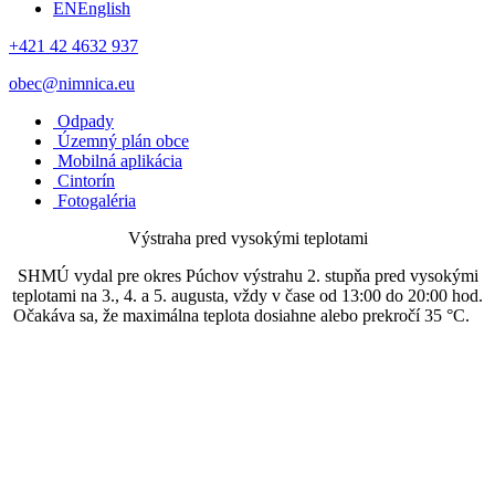
EN
English
+421 42 4632 937
obec@nimnica.eu
Odpady
Územný plán obce
Mobilná aplikácia
Cintorín
Fotogaléria
Výstraha pred vysokými teplotami
SHMÚ vydal pre okres Púchov výstrahu 2. stupňa pred vysokými
teplotami na 3., 4. a 5. augusta, vždy v čase od 13:00 do 20:00 hod.
Očakáva sa, že maximálna teplota dosiahne alebo prekročí 35 °C.