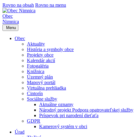
Rovno na obsah
Rovno na menu
Obec
Nimnica
Menu
Obec
Aktuality
História a symboly obce
Projekty obce
Kalendár akcií
Fotogaléria
Knižnica
Územný plán
Mapový portál
Virtuálna prehliadka
Cintorín
Sociálne služby
Aktuálne oznamy
Národný projekt Podpora opatrovateľskej služby
Príspevok pri narodení dieťaťa
GDPR
Kamerový systém v obci
Úrad