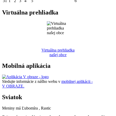
31
1
2
3
4
5
6
Virtuálna prehliadka
Virtuálna prehliadka
našej obce
Mobilná aplikácia
Sledujte informácie z nášho webu v
mobilnej aplikácii -
V OBRAZE.
Sviatok
Meniny má
Ľubomíra
, Rastic