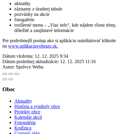
aktuality
záznamy z úradnej tabule
pozvánky na akcie
fotogalérie
rozšírené menu – „Viac info“, kde nájdete rôzne témy,
dôležité a zaujímavé informácie
Pre podrobnejší postup ako si aplikáciu nainštalovať kliknite
na
www.aplikaciavobraze.sk.
Dátum vloženia:
12. 12. 2025 9:34
Dátum poslednej aktualizácie:
12. 12. 2025 11:16
Autor:
Správce Webu
Obec
Aktuality
História a symboly obce
Projekty obce
Kalendár akcií
Fotogaléria
Knižnica
Územný plán