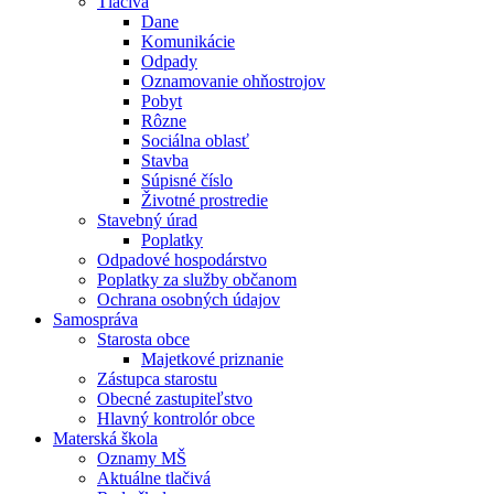
Tlačivá
Dane
Komunikácie
Odpady
Oznamovanie ohňostrojov
Pobyt
Rôzne
Sociálna oblasť
Stavba
Súpisné číslo
Životné prostredie
Stavebný úrad
Poplatky
Odpadové hospodárstvo
Poplatky za služby občanom
Ochrana osobných údajov
Samospráva
Starosta obce
Majetkové priznanie
Zástupca starostu
Obecné zastupiteľstvo
Hlavný kontrolór obce
Materská škola
Oznamy MŠ
Aktuálne tlačivá