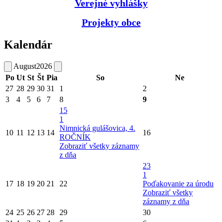
Verejné vyhlášky
Projekty obce
Kalendár
August
2026
Po
Ut
St
Št
Pia
So
Ne
27
28
29
30
31
1
2
3
4
5
6
7
8
9
15
1
Nimnická gulášovica, 4.
10
11
12
13
14
16
ROČNÍK
Zobraziť všetky záznamy
z dňa
23
1
17
18
19
20
21
22
Poďakovanie za úrodu
Zobraziť všetky
záznamy z dňa
24
25
26
27
28
29
30