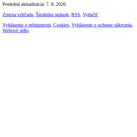
Posledná aktualizácia: 7. 8. 2026
Zmena vzhľadu
,
Štruktúra stránok
,
RSS
,
Vytlačiť
Vyhlásenie o prístupnosti
,
Cookies
,
Vyhlásenie o ochrane súkromia
,
Webové sídlo