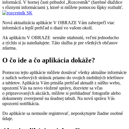
informácií. V hornej časti pribudol „Rozcestník“ (farebné dlaždice
s rôznymi informáciami ), ktoré si môžete pomocou šípky rozbaliť.
Nová aktualizácia aplikácie V OBRAZE Vám zabezpečí viac
informácií a lepší prehľad o dianí vo vašom okolí.
Ak aplikáciu V OBRAZE nemáte stiahnutú, veľmi jednoducho
a rýchlo si ju nainštalujete. Táto služba je pre všetkých občanov
zdarma.
O čo ide a čo aplikácia dokáže?
Pomocou tejto aplikácie môžete dostávať všetky aktuálne informácie
z našich webových stránok priamo do svojich mobilných telefónov
a tabletov. Aplikácia Vám prináša prehľad aktualít z nášho webu,
upozorní Vás na novo vložené správy, dozviete sa včas
o pripravovaných akciách, môžete si prehliadnuť fotografie alebo
dokumenty zverejnené na úradnej tabuli. Na novú správu Vás
upozorní notifikácia.
Do aplikácie sa nemusíte registrovať, neposkytujete žiadne osobné
údaje.