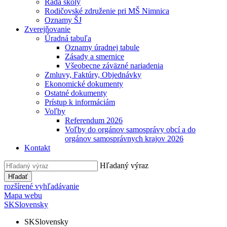
Rada školy
Rodičovské združenie pri MŠ Nimnica
Oznamy ŠJ
Zverejňovanie
Úradná tabuľa
Oznamy úradnej tabule
Zásady a smernice
Všeobecne záväzné nariadenia
Zmluvy, Faktúry, Objednávky
Ekonomické dokumenty
Ostatné dokumenty
Prístup k informáciám
Voľby
Referendum 2026
Voľby do orgánov samosprávy obcí a do
orgánov samosprávnych krajov 2026
Kontakt
Hľadaný výraz
Hľadať
rozšírené vyhľadávanie
Mapa webu
SK
Slovensky
SK
Slovensky