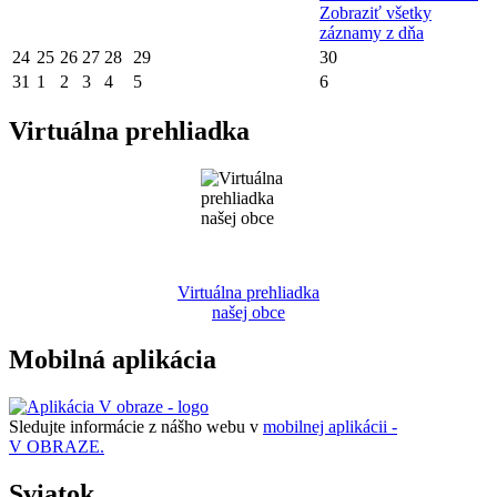
Zobraziť všetky
záznamy z dňa
24
25
26
27
28
29
30
31
1
2
3
4
5
6
Virtuálna prehliadka
Virtuálna prehliadka
našej obce
Mobilná aplikácia
Sledujte informácie z nášho webu v
mobilnej aplikácii -
V OBRAZE.
Sviatok