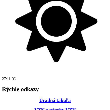
27/11 °C
Rýchle odkazy
Úradná tabuľa
VZN a návrhy VZN