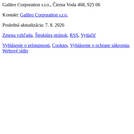
Galileo Corporation s.r.o., Čierna Voda 468, 925 06
Kontakt:
Galileo Corporation s.r.o.
Posledná aktualizácia: 7. 8. 2026
Zmena vzhľadu
,
Štruktúra stránok
,
RSS
,
Vytlačiť
Vyhlásenie o prístupnosti
,
Cookies
,
Vyhlásenie o ochrane súkromia
,
Webové sídlo