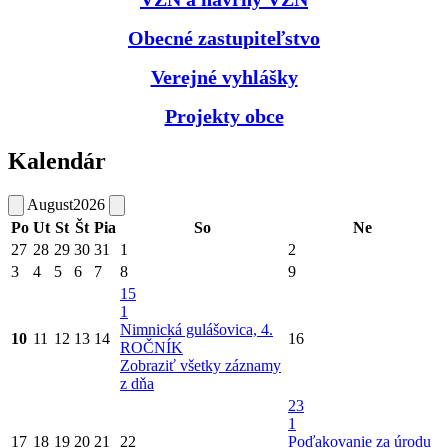
Obecné zastupiteľstvo
Verejné vyhlášky
Projekty obce
Kalendár
August
2026
Po
Ut
St
Št
Pia
So
Ne
27
28
29
30
31
1
2
3
4
5
6
7
8
9
15
1
Nimnická gulášovica, 4.
10
11
12
13
14
16
ROČNÍK
Zobraziť všetky záznamy
z dňa
23
1
17
18
19
20
21
22
Poďakovanie za úrodu