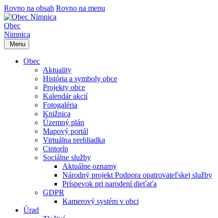
Rovno na obsah
Rovno na menu
Obec
Nimnica
Menu
Obec
Aktuality
História a symboly obce
Projekty obce
Kalendár akcií
Fotogaléria
Knižnica
Územný plán
Mapový portál
Virtuálna prehliadka
Cintorín
Sociálne služby
Aktuálne oznamy
Národný projekt Podpora opatrovateľskej služby
Príspevok pri narodení dieťaťa
GDPR
Kamerový systém v obci
Úrad