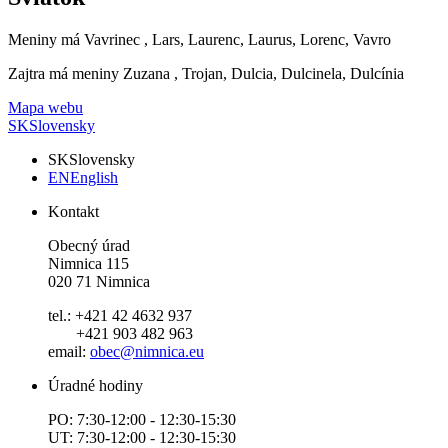
Meniny má
Vavrinec
, Lars, Laurenc, Laurus, Lorenc, Vavro
Zajtra má meniny
Zuzana
, Trojan, Dulcia, Dulcinela, Dulcínia
Mapa webu
SK
Slovensky
SK
Slovensky
EN
English
Kontakt
Obecný úrad
Nimnica 115
020 71 Nimnica
tel.: +421 42 4632 937
+421 903 482 963
email:
obec@nimnica.eu
Úradné hodiny
PO: 7:30-12:00 - 12:30-15:30
UT: 7:30-12:00 - 12:30-15:30