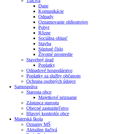
Tlačivá
Dane
Komunikácie
Odpady
Oznamovanie ohňostrojov
Pobyt
Rôzne
Sociálna oblasť
Stavba
Súpisné číslo
Životné prostredie
Stavebný úrad
Poplatky
Odpadové hospodárstvo
Poplatky za služby občanom
Ochrana osobných údajov
Samospráva
Starosta obce
Majetkové priznanie
Zástupca starostu
Obecné zastupiteľstvo
Hlavný kontrolór obce
Materská škola
Oznamy MŠ
Aktuálne tlačivá