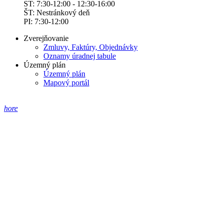
ST: 7:30-12:00 - 12:30-16:00
ŠT: Nestránkový deň
PI: 7:30-12:00
Zverejňovanie
Zmluvy, Faktúry, Objednávky
Oznamy úradnej tabule
Územný plán
Územný plán
Mapový portál
hore