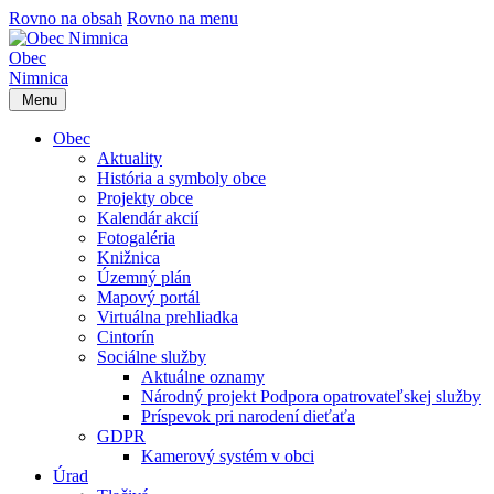
Rovno na obsah
Rovno na menu
Obec
Nimnica
Menu
Obec
Aktuality
História a symboly obce
Projekty obce
Kalendár akcií
Fotogaléria
Knižnica
Územný plán
Mapový portál
Virtuálna prehliadka
Cintorín
Sociálne služby
Aktuálne oznamy
Národný projekt Podpora opatrovateľskej služby
Príspevok pri narodení dieťaťa
GDPR
Kamerový systém v obci
Úrad