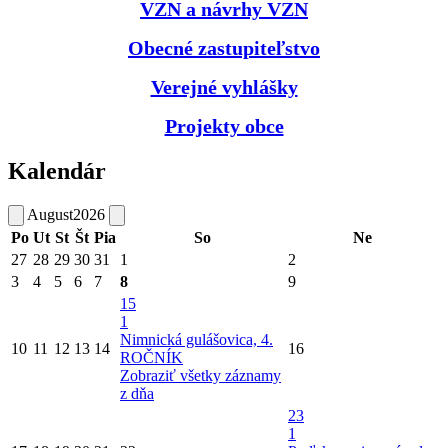
VZN a návrhy VZN
Obecné zastupiteľstvo
Verejné vyhlášky
Projekty obce
Kalendár
August
2026
Po
Ut
St
Št
Pia
So
Ne
27
28
29
30
31
1
2
3
4
5
6
7
8
9
15
1
Nimnická gulášovica, 4.
10
11
12
13
14
16
ROČNÍK
Zobraziť všetky záznamy
z dňa
23
1