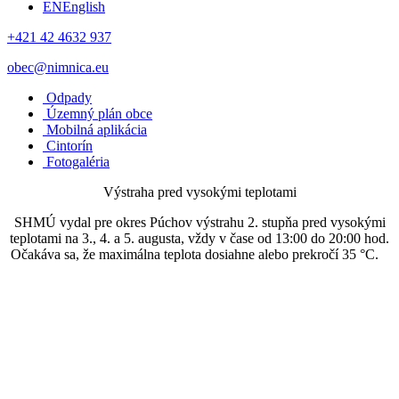
EN
English
+421 42 4632 937
obec@nimnica.eu
Odpady
Územný plán obce
Mobilná aplikácia
Cintorín
Fotogaléria
Výstraha pred vysokými teplotami
SHMÚ vydal pre okres Púchov výstrahu 2. stupňa pred vysokými
teplotami na 3., 4. a 5. augusta, vždy v čase od 13:00 do 20:00 hod.
Očakáva sa, že maximálna teplota dosiahne alebo prekročí 35 °C.