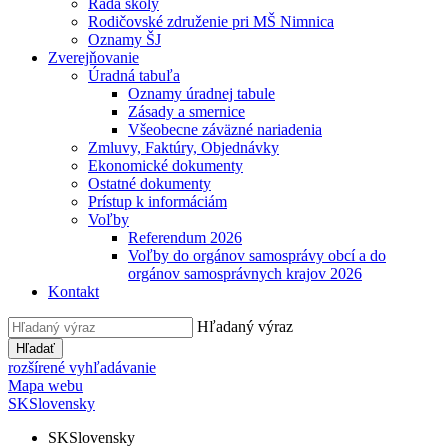
Rada školy
Rodičovské združenie pri MŠ Nimnica
Oznamy ŠJ
Zverejňovanie
Úradná tabuľa
Oznamy úradnej tabule
Zásady a smernice
Všeobecne záväzné nariadenia
Zmluvy, Faktúry, Objednávky
Ekonomické dokumenty
Ostatné dokumenty
Prístup k informáciám
Voľby
Referendum 2026
Voľby do orgánov samosprávy obcí a do
orgánov samosprávnych krajov 2026
Kontakt
Hľadaný výraz
Hľadať
rozšírené vyhľadávanie
Mapa webu
SK
Slovensky
SK
Slovensky