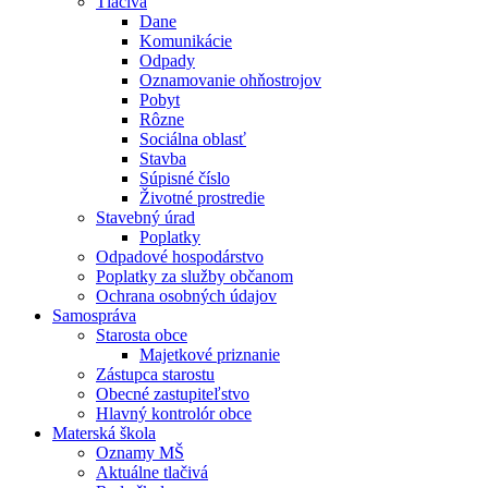
Tlačivá
Dane
Komunikácie
Odpady
Oznamovanie ohňostrojov
Pobyt
Rôzne
Sociálna oblasť
Stavba
Súpisné číslo
Životné prostredie
Stavebný úrad
Poplatky
Odpadové hospodárstvo
Poplatky za služby občanom
Ochrana osobných údajov
Samospráva
Starosta obce
Majetkové priznanie
Zástupca starostu
Obecné zastupiteľstvo
Hlavný kontrolór obce
Materská škola
Oznamy MŠ
Aktuálne tlačivá