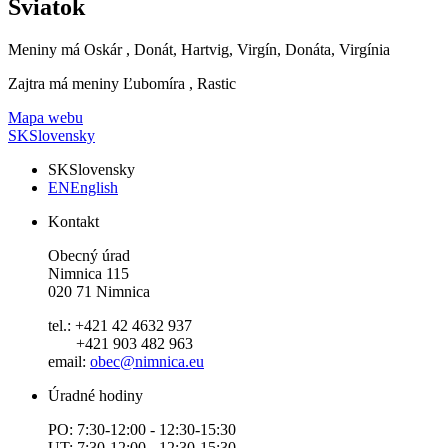
Sviatok
Meniny má
Oskár
, Donát, Hartvig, Virgín, Donáta, Virgínia
Zajtra má meniny
Ľubomíra
, Rastic
Mapa webu
SK
Slovensky
SK
Slovensky
EN
English
Kontakt
Obecný úrad
Nimnica 115
020 71 Nimnica
tel.: +421 42 4632 937
+421 903 482 963
email:
obec@nimnica.eu
Úradné hodiny
PO: 7:30-12:00 - 12:30-15:30
UT: 7:30-12:00 - 12:30-15:30