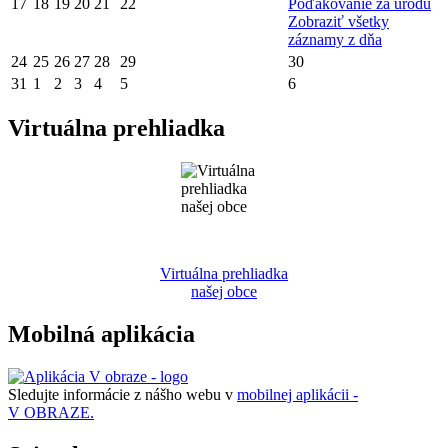
17
18
19
20
21
22
Poďakovanie za úrodu
Zobraziť všetky
záznamy z dňa
24
25
26
27
28
29
30
31
1
2
3
4
5
6
Virtuálna prehliadka
Virtuálna prehliadka
našej obce
Mobilná aplikácia
Sledujte informácie z nášho webu v
mobilnej aplikácii -
V OBRAZE.