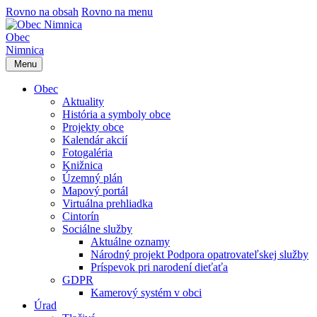
Rovno na obsah
Rovno na menu
Obec
Nimnica
Menu
Obec
Aktuality
História a symboly obce
Projekty obce
Kalendár akcií
Fotogaléria
Knižnica
Územný plán
Mapový portál
Virtuálna prehliadka
Cintorín
Sociálne služby
Aktuálne oznamy
Národný projekt Podpora opatrovateľskej služby
Príspevok pri narodení dieťaťa
GDPR
Kamerový systém v obci
Úrad