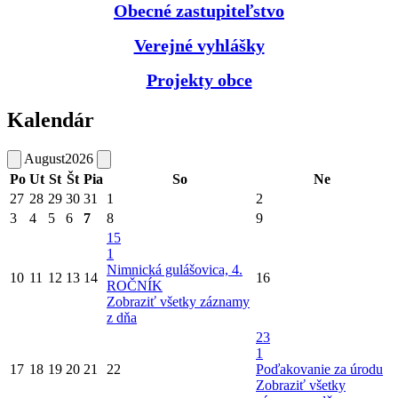
Obecné zastupiteľstvo
Verejné vyhlášky
Projekty obce
Kalendár
August
2026
Po
Ut
St
Št
Pia
So
Ne
27
28
29
30
31
1
2
3
4
5
6
7
8
9
15
1
Nimnická gulášovica, 4.
10
11
12
13
14
16
ROČNÍK
Zobraziť všetky záznamy
z dňa
23
1
17
18
19
20
21
22
Poďakovanie za úrodu
Zobraziť všetky