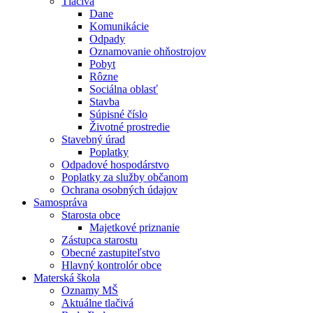
Tlačivá
Dane
Komunikácie
Odpady
Oznamovanie ohňostrojov
Pobyt
Rôzne
Sociálna oblasť
Stavba
Súpisné číslo
Životné prostredie
Stavebný úrad
Poplatky
Odpadové hospodárstvo
Poplatky za služby občanom
Ochrana osobných údajov
Samospráva
Starosta obce
Majetkové priznanie
Zástupca starostu
Obecné zastupiteľstvo
Hlavný kontrolór obce
Materská škola
Oznamy MŠ
Aktuálne tlačivá