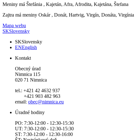
Meniny má
Štefánia
, Kajetán, Afra, Afrodita, Kajetána, Štefana
Zajtra má meniny
Oskár
, Donát, Hartvig, Virgín, Donáta, Virgínia
Mapa webu
SK
Slovensky
SK
Slovensky
EN
English
Kontakt
Obecný úrad
Nimnica 115
020 71 Nimnica
tel.: +421 42 4632 937
+421 903 482 963
email:
obec@nimnica.eu
Úradné hodiny
PO: 7:30-12:00 - 12:30-15:30
UT: 7:30-12:00 - 12:30-15:30
ST: 7:30-12:00 - 12:30-16:00
ŠT: Nestránkový deň