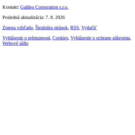
Kontakt:
Galileo Corporation s.r.o.
Posledná aktualizácia: 7. 8. 2026
Zmena vzhľadu
,
Štruktúra stránok
,
RSS
,
Vytlačiť
Vyhlásenie o prístupnosti
,
Cookies
,
Vyhlásenie o ochrane súkromia
,
Webové sídlo