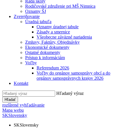
Rada školy
Rodičovské združenie pri MŠ Nimnica
Oznamy ŠJ
Zverejňovanie
Úradná tabuľa
Oznamy úradnej tabule
Zásady a smernice
Všeobecne záväzné nariadenia
Zmluvy, Faktúry, Objednávky
Ekonomické dokumenty
Ostatné dokumenty
Prístup k informáciám
Voľby
Referendum 2026
Voľby do orgánov samosprávy obcí a do
orgánov samosprávnych krajov 2026
Kontakt
Hľadaný výraz
Hľadať
rozšírené vyhľadávanie
Mapa webu
SK
Slovensky
SK
Slovensky