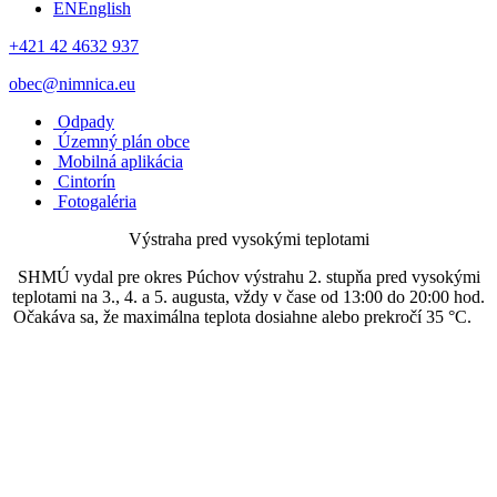
EN
English
+421 42 4632 937
obec@nimnica.eu
Odpady
Územný plán obce
Mobilná aplikácia
Cintorín
Fotogaléria
Výstraha pred vysokými teplotami
SHMÚ vydal pre okres Púchov výstrahu 2. stupňa pred vysokými
teplotami na 3., 4. a 5. augusta, vždy v čase od 13:00 do 20:00 hod.
Očakáva sa, že maximálna teplota dosiahne alebo prekročí 35 °C.