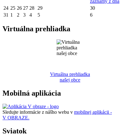
záznamy z dňa
24
25
26
27
28
29
30
31
1
2
3
4
5
6
Virtuálna prehliadka
Virtuálna prehliadka
našej obce
Mobilná aplikácia
Sledujte informácie z nášho webu v
mobilnej aplikácii -
V OBRAZE.
Sviatok