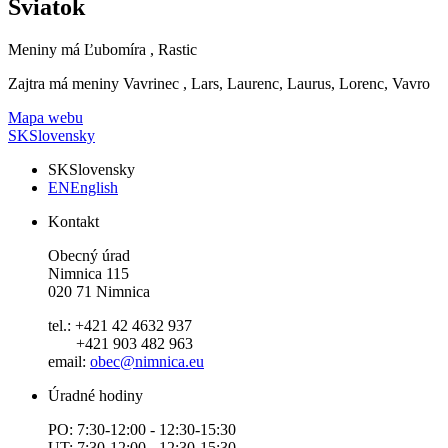
Sviatok
Meniny má
Ľubomíra
, Rastic
Zajtra má meniny
Vavrinec
, Lars, Laurenc, Laurus, Lorenc, Vavro
Mapa webu
SK
Slovensky
SK
Slovensky
EN
English
Kontakt
Obecný úrad
Nimnica 115
020 71 Nimnica
tel.: +421 42 4632 937
+421 903 482 963
email:
obec@nimnica.eu
Úradné hodiny
PO: 7:30-12:00 - 12:30-15:30
UT: 7:30-12:00 - 12:30-15:30