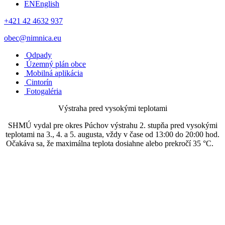
EN
English
+421 42 4632 937
obec@nimnica.eu
Odpady
Územný plán obce
Mobilná aplikácia
Cintorín
Fotogaléria
Výstraha pred vysokými teplotami
SHMÚ vydal pre okres Púchov výstrahu 2. stupňa pred vysokými
teplotami na 3., 4. a 5. augusta, vždy v čase od 13:00 do 20:00 hod.
Očakáva sa, že maximálna teplota dosiahne alebo prekročí 35 °C.