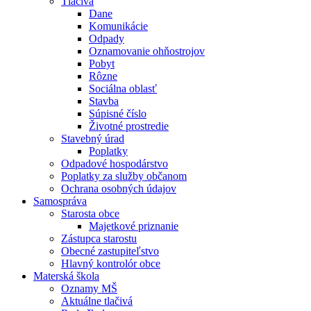
Tlačivá
Dane
Komunikácie
Odpady
Oznamovanie ohňostrojov
Pobyt
Rôzne
Sociálna oblasť
Stavba
Súpisné číslo
Životné prostredie
Stavebný úrad
Poplatky
Odpadové hospodárstvo
Poplatky za služby občanom
Ochrana osobných údajov
Samospráva
Starosta obce
Majetkové priznanie
Zástupca starostu
Obecné zastupiteľstvo
Hlavný kontrolór obce
Materská škola
Oznamy MŠ
Aktuálne tlačivá