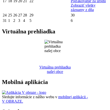
17
18
19
20
21
22
Poďakovanie za úrodu
Zobraziť všetky
záznamy z dňa
24
25
26
27
28
29
30
31
1
2
3
4
5
6
Virtuálna prehliadka
Virtuálna prehliadka
našej obce
Mobilná aplikácia
Sledujte informácie z nášho webu v
mobilnej aplikácii -
V OBRAZE.