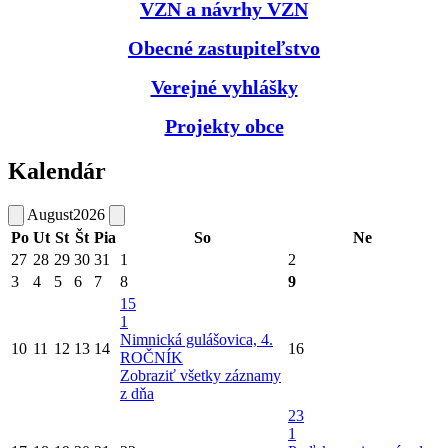
VZN a návrhy VZN
Obecné zastupiteľstvo
Verejné vyhlášky
Projekty obce
Kalendár
August
2026
Po
Ut
St
Št
Pia
So
Ne
27
28
29
30
31
1
2
3
4
5
6
7
8
9
15
1
Nimnická gulášovica, 4.
10
11
12
13
14
16
ROČNÍK
Zobraziť všetky záznamy
z dňa
23
1