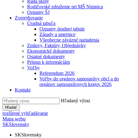
Rada školy
Rodičovské združenie pri MŠ Nimnica
Oznamy ŠJ
Zverejňovanie
Úradná tabuľa
Oznamy úradnej tabule
Zásady a smernice
Všeobecne záväzné nariadenia
Zmluvy, Faktúry, Objednávky
Ekonomické dokumenty
Ostatné dokumenty
Prístup k informáciám
Voľby
Referendum 2026
Voľby do orgánov samosprávy obcí a do
orgánov samosprávnych krajov 2026
Kontakt
Hľadaný výraz
Hľadať
rozšírené vyhľadávanie
Mapa webu
SK
Slovensky
SK
Slovensky