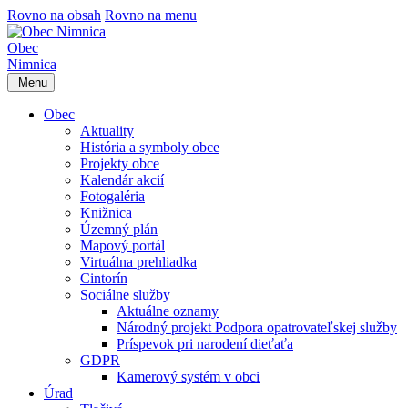
Rovno na obsah
Rovno na menu
Obec
Nimnica
Menu
Obec
Aktuality
História a symboly obce
Projekty obce
Kalendár akcií
Fotogaléria
Knižnica
Územný plán
Mapový portál
Virtuálna prehliadka
Cintorín
Sociálne služby
Aktuálne oznamy
Národný projekt Podpora opatrovateľskej služby
Príspevok pri narodení dieťaťa
GDPR
Kamerový systém v obci
Úrad