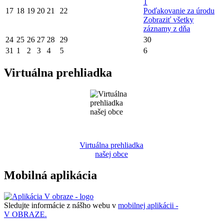
1
17
18
19
20
21
22
Poďakovanie za úrodu
Zobraziť všetky
záznamy z dňa
24
25
26
27
28
29
30
31
1
2
3
4
5
6
Virtuálna prehliadka
Virtuálna prehliadka
našej obce
Mobilná aplikácia
Sledujte informácie z nášho webu v
mobilnej aplikácii -
V OBRAZE.