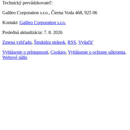
Technický prevádzkovateľ:
Galileo Corporation s.r.o., Čierna Voda 468, 925 06
Kontakt:
Galileo Corporation s.r.o.
Posledná aktualizácia: 7. 8. 2026
Zmena vzhľadu
,
Štruktúra stránok
,
RSS
,
Vytlačiť
Vyhlásenie o prístupnosti
,
Cookies
,
Vyhlásenie o ochrane súkromia
,
Webové sídlo