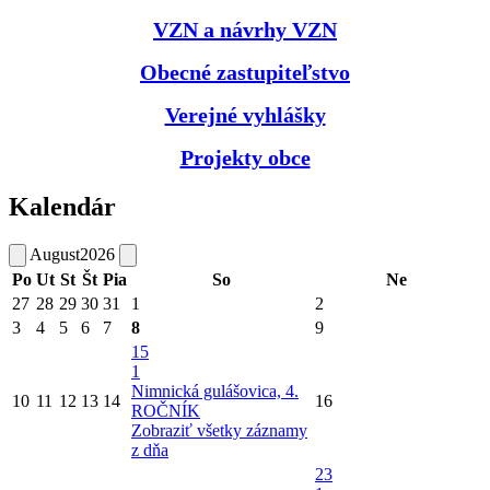
VZN a návrhy VZN
Obecné zastupiteľstvo
Verejné vyhlášky
Projekty obce
Kalendár
August
2026
Po
Ut
St
Št
Pia
So
Ne
27
28
29
30
31
1
2
3
4
5
6
7
8
9
15
1
Nimnická gulášovica, 4.
10
11
12
13
14
16
ROČNÍK
Zobraziť všetky záznamy
z dňa
23