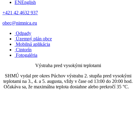
EN
English
+421 42 4632 937
obec@nimnica.eu
Odpady
Územný plán obce
Mobilná aplikácia
Cintorín
Fotogaléria
Výstraha pred vysokými teplotami
SHMÚ vydal pre okres Púchov výstrahu 2. stupňa pred vysokými
teplotami na 3., 4. a 5. augusta, vždy v čase od 13:00 do 20:00 hod.
Očakáva sa, že maximálna teplota dosiahne alebo prekročí 35 °C.