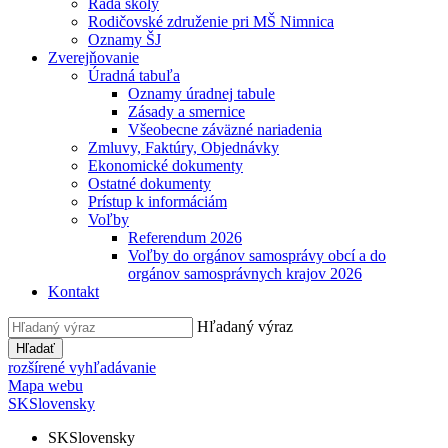
Rada školy
Rodičovské združenie pri MŠ Nimnica
Oznamy ŠJ
Zverejňovanie
Úradná tabuľa
Oznamy úradnej tabule
Zásady a smernice
Všeobecne záväzné nariadenia
Zmluvy, Faktúry, Objednávky
Ekonomické dokumenty
Ostatné dokumenty
Prístup k informáciám
Voľby
Referendum 2026
Voľby do orgánov samosprávy obcí a do
orgánov samosprávnych krajov 2026
Kontakt
Hľadaný výraz
Hľadať
rozšírené vyhľadávanie
Mapa webu
SK
Slovensky
SK
Slovensky