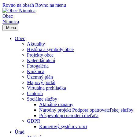
Rovno na obsah
Rovno na menu
Obec
Nimnica
Menu
Obec
Aktuality
História a symboly obce
Projekty obce
Kalendár akcií
Fotogaléria
Knižnica
Územný plán
Mapový portál
Virtuálna prehliadka
Cintorín
Sociálne služby
Aktuálne oznamy
Národný projekt Podpora opatrovateľskej služby
Príspevok pri narodení dieťaťa
GDPR
Kamerový systém v obci
Úrad