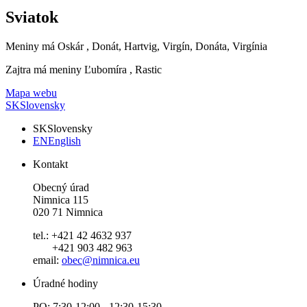
Sviatok
Meniny má
Oskár
, Donát, Hartvig, Virgín, Donáta, Virgínia
Zajtra má meniny
Ľubomíra
, Rastic
Mapa webu
SK
Slovensky
SK
Slovensky
EN
English
Kontakt
Obecný úrad
Nimnica 115
020 71 Nimnica
tel.: +421 42 4632 937
+421 903 482 963
email:
obec@nimnica.eu
Úradné hodiny
PO: 7:30-12:00 - 12:30-15:30