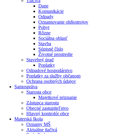
Tlačivá
Dane
Komunikácie
Odpady
Oznamovanie ohňostrojov
Pobyt
Rôzne
Sociálna oblasť
Stavba
Súpisné číslo
Životné prostredie
Stavebný úrad
Poplatky
Odpadové hospodárstvo
Poplatky za služby občanom
Ochrana osobných údajov
Samospráva
Starosta obce
Majetkové priznanie
Zástupca starostu
Obecné zastupiteľstvo
Hlavný kontrolór obce
Materská škola
Oznamy MŠ
Aktuálne tlačivá