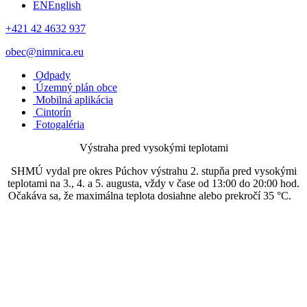
EN
English
+421 42 4632 937
obec@nimnica.eu
Odpady
Územný plán obce
Mobilná aplikácia
Cintorín
Fotogaléria
Výstraha pred vysokými teplotami
SHMÚ vydal pre okres Púchov výstrahu 2. stupňa pred vysokými
teplotami na 3., 4. a 5. augusta, vždy v čase od 13:00 do 20:00 hod.
Očakáva sa, že maximálna teplota dosiahne alebo prekročí 35 °C.