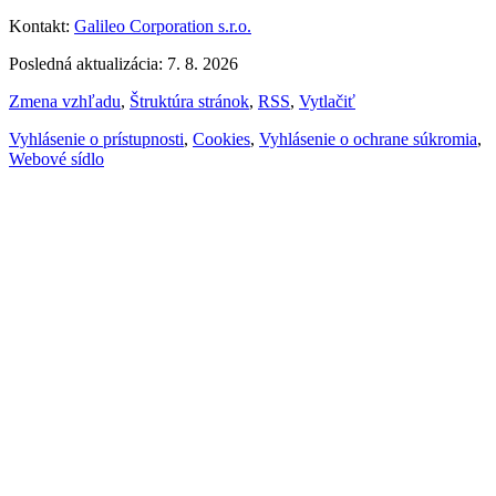
Kontakt:
Galileo Corporation s.r.o.
Posledná aktualizácia: 7. 8. 2026
Zmena vzhľadu
,
Štruktúra stránok
,
RSS
,
Vytlačiť
Vyhlásenie o prístupnosti
,
Cookies
,
Vyhlásenie o ochrane súkromia
,
Webové sídlo