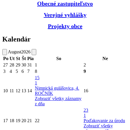
Obecné zastupiteľstvo
Verejné vyhlášky
Projekty obce
Kalendár
August
2026
Po
Ut
St
Št
Pia
So
Ne
27
28
29
30
31
1
2
3
4
5
6
7
8
9
15
1
Nimnická gulášovica, 4.
10
11
12
13
14
16
ROČNÍK
Zobraziť všetky záznamy
z dňa
23
1
17
18
19
20
21
22
Poďakovanie za úrodu
Zobraziť všetky