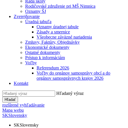
Rada školy
Rodičovské združenie pri MŠ Nimnica
Oznamy ŠJ
Zverejňovanie
Úradná tabuľa
Oznamy úradnej tabule
Zásady a smernice
Všeobecne záväzné nariadenia
Zmluvy, Faktúry, Objednávky
Ekonomické dokumenty
Ostatné dokumenty
Prístup k informáciám
Voľby
Referendum 2026
Voľby do orgánov samosprávy obcí a do
orgánov samosprávnych krajov 2026
Kontakt
Hľadaný výraz
Hľadať
rozšírené vyhľadávanie
Mapa webu
SK
Slovensky
SK
Slovensky