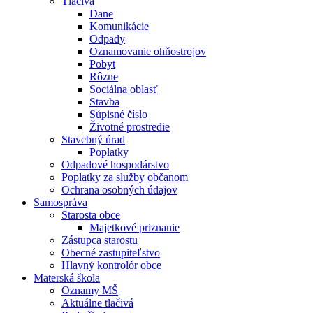
Tlačivá
Dane
Komunikácie
Odpady
Oznamovanie ohňostrojov
Pobyt
Rôzne
Sociálna oblasť
Stavba
Súpisné číslo
Životné prostredie
Stavebný úrad
Poplatky
Odpadové hospodárstvo
Poplatky za služby občanom
Ochrana osobných údajov
Samospráva
Starosta obce
Majetkové priznanie
Zástupca starostu
Obecné zastupiteľstvo
Hlavný kontrolór obce
Materská škola
Oznamy MŠ
Aktuálne tlačivá