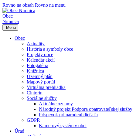
Rovno na obsah
Rovno na menu
Obec
Nimnica
Menu
Obec
Aktuality
História a symboly obce
Projekty obce
Kalendár akcií
Fotogaléria
Knižnica
Územný plán
Mapový portál
Virtuálna prehliadka
Cintorín
Sociálne služby
Aktuálne oznamy
Národný projekt Podpora opatrovateľskej služby
Príspevok pri narodení dieťaťa
GDPR
Kamerový systém v obci
Úrad