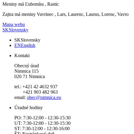
Meniny má
Ľubomíra
, Rastic
Zajtra má meniny
Vavrinec
, Lars, Laurenc, Laurus, Lorenc, Vavro
Mapa webu
SK
Slovensky
SK
Slovensky
EN
English
Kontakt
Obecný úrad
Nimnica 115
020 71 Nimnica
tel.: +421 42 4632 937
+421 903 482 963
email:
obec@nimnica.eu
Úradné hodiny
PO: 7:30-12:00 - 12:30-15:30
UT: 7:30-12:00 - 12:30-15:30
ST: 7:30-12:00 - 12:30-16:00
ŠT: Nestránkový deň