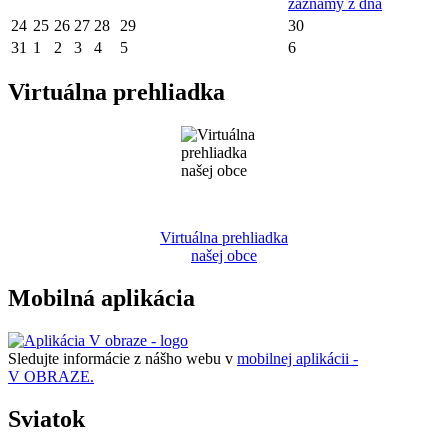
záznamy z dňa
24
25
26
27
28
29
30
31
1
2
3
4
5
6
Virtuálna prehliadka
Virtuálna prehliadka
našej obce
Mobilná aplikácia
Sledujte informácie z nášho webu v
mobilnej aplikácii -
V OBRAZE.
Sviatok