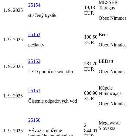
MESSER
25154
19,13
Tatragas
1. 9. 2025
EUR
stlačený kyslík
Obec Nimnica
25153
BeeL
100,50
1. 9. 2025
EUR
pečiatky
Obec Nimnica
25152
LEDart
281,70
1. 9. 2025
EUR
LED pouličné svietidlo
Obec Nimnica
Kúpele
25151
886,90
Nimnica,a.s.
1. 9. 2025
EUR
Čistenie odpadových vôd
Obec Nimnica
25150
Megawaste
2
Slovakia
Vývoz a uloženie
1. 9. 2025
844,01
komunálneho odpadu a