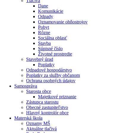
Tlačivá
Dane
Komunikácie
Odpady
Oznamovanie ohňostrojov
Pobyt
Rôzne
Sociálna oblasť
Stavba
Súpisné číslo
Životné prostredie
Stavebný úrad
Poplatky
Odpadové hospodárstvo
Poplatky za služby občanom
Ochrana osobných údajov
Samospráva
Starosta obce
Majetkové priznanie
Zástupca starostu
Obecné zastupiteľstvo
Hlavný kontrolór obce
Materská škola
Oznamy MŠ
Aktuálne tlačivá