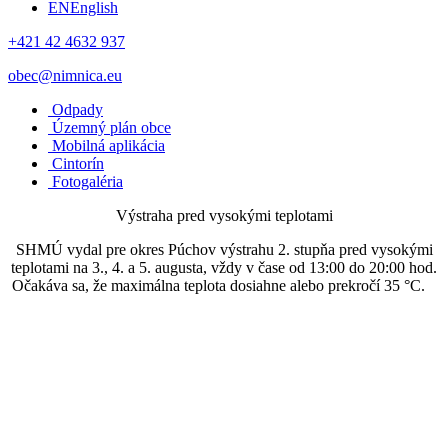
EN
English
+421 42 4632 937
obec@nimnica.eu
Odpady
Územný plán obce
Mobilná aplikácia
Cintorín
Fotogaléria
Výstraha pred vysokými teplotami
SHMÚ vydal pre okres Púchov výstrahu 2. stupňa pred vysokými
teplotami na 3., 4. a 5. augusta, vždy v čase od 13:00 do 20:00 hod.
Očakáva sa, že maximálna teplota dosiahne alebo prekročí 35 °C.