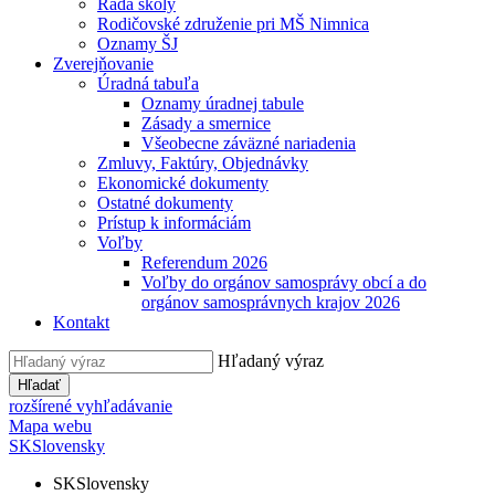
Rada školy
Rodičovské združenie pri MŠ Nimnica
Oznamy ŠJ
Zverejňovanie
Úradná tabuľa
Oznamy úradnej tabule
Zásady a smernice
Všeobecne záväzné nariadenia
Zmluvy, Faktúry, Objednávky
Ekonomické dokumenty
Ostatné dokumenty
Prístup k informáciám
Voľby
Referendum 2026
Voľby do orgánov samosprávy obcí a do
orgánov samosprávnych krajov 2026
Kontakt
Hľadaný výraz
Hľadať
rozšírené vyhľadávanie
Mapa webu
SK
Slovensky
SK
Slovensky