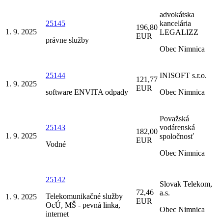
advokátska
25145
kancelária
196,80
1. 9. 2025
LEGALIZZ
EUR
právne služby
Obec Nimnica
25144
INISOFT s.r.o.
121,77
1. 9. 2025
EUR
software ENVITA odpady
Obec Nimnica
Považská
25143
vodárenská
182,00
1. 9. 2025
spoločnosť
EUR
Vodné
Obec Nimnica
25142
Slovak Telekom,
72,46
a.s.
Telekomunikačné služby
1. 9. 2025
EUR
OcÚ, MŠ - pevná linka,
Obec Nimnica
internet