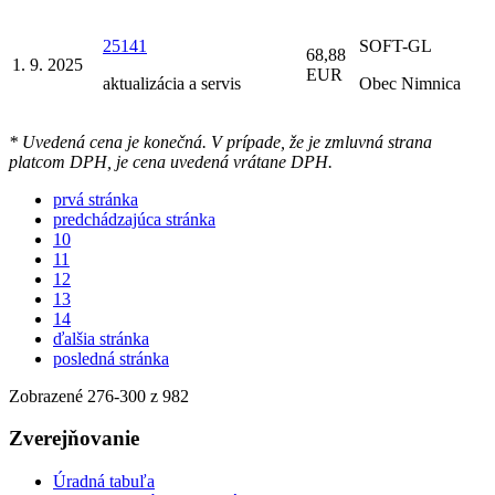
25141
SOFT-GL
68,88
1. 9. 2025
EUR
aktualizácia a servis
Obec Nimnica
* Uvedená cena je konečná. V prípade, že je zmluvná strana
platcom DPH, je cena uvedená vrátane DPH.
prvá stránka
predchádzajúca stránka
10
11
12
13
14
ďalšia stránka
posledná stránka
Zobrazené
276
-
300
z 982
Zverejňovanie
Úradná tabuľa