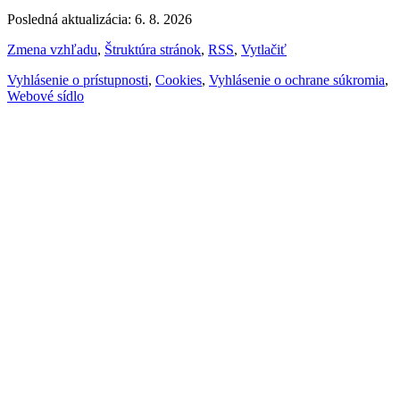
Posledná aktualizácia: 6. 8. 2026
Zmena vzhľadu
,
Štruktúra stránok
,
RSS
,
Vytlačiť
Vyhlásenie o prístupnosti
,
Cookies
,
Vyhlásenie o ochrane súkromia
,
Webové sídlo