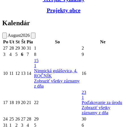
Projekty obce
Kalendár
August
2026
Po
Ut
St
Št
Pia
So
Ne
27
28
29
30
31
1
2
3
4
5
6
7
8
9
15
1
Nimnická gulášovica, 4.
10
11
12
13
14
16
ROČNÍK
Zobraziť všetky záznamy
z dňa
23
1
17
18
19
20
21
22
Poďakovanie za úrodu
Zobraziť všetky
záznamy z dňa
24
25
26
27
28
29
30
31
1
2
3
4
5
6