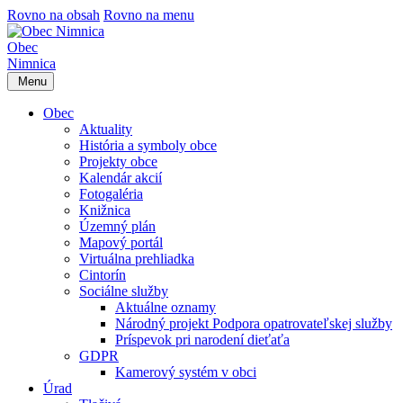
Rovno na obsah
Rovno na menu
Obec
Nimnica
Menu
Obec
Aktuality
História a symboly obce
Projekty obce
Kalendár akcií
Fotogaléria
Knižnica
Územný plán
Mapový portál
Virtuálna prehliadka
Cintorín
Sociálne služby
Aktuálne oznamy
Národný projekt Podpora opatrovateľskej služby
Príspevok pri narodení dieťaťa
GDPR
Kamerový systém v obci
Úrad