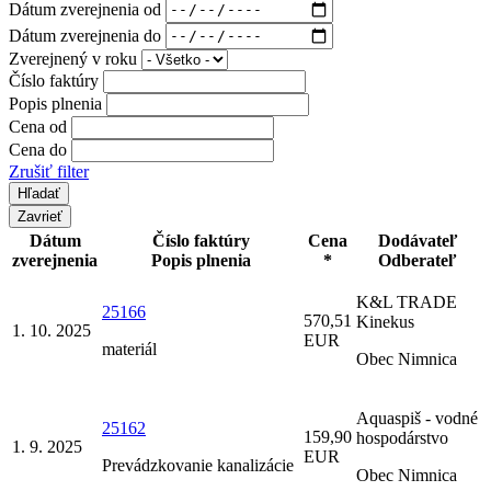
Dátum zverejnenia od
Dátum zverejnenia do
Zverejnený v roku
Číslo faktúry
Popis plnenia
Cena od
Cena do
Zrušiť filter
Zavrieť
Dátum
Číslo faktúry
Cena
Dodávateľ
zverejnenia
Popis plnenia
*
Odberateľ
K&L TRADE
25166
570,51
Kinekus
1. 10. 2025
EUR
materiál
Obec Nimnica
Aquaspiš - vodné
25162
159,90
hospodárstvo
1. 9. 2025
EUR
Prevádzkovanie kanalizácie
Obec Nimnica