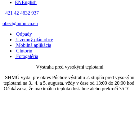
EN
English
+421 42 4632 937
obec@nimnica.eu
Odpady
Územný plán obce
Mobilná aplikácia
Cintorín
Fotogaléria
Výstraha pred vysokými teplotami
SHMÚ vydal pre okres Púchov výstrahu 2. stupňa pred vysokými
teplotami na 3., 4. a 5. augusta, vždy v čase od 13:00 do 20:00 hod.
Očakáva sa, že maximálna teplota dosiahne alebo prekročí 35 °C.