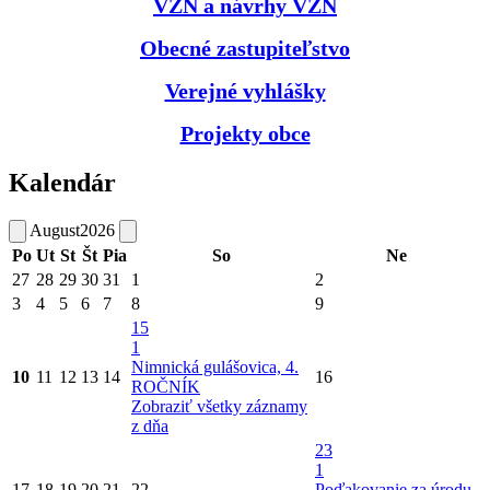
VZN a návrhy VZN
Obecné zastupiteľstvo
Verejné vyhlášky
Projekty obce
Kalendár
August
2026
Po
Ut
St
Št
Pia
So
Ne
27
28
29
30
31
1
2
3
4
5
6
7
8
9
15
1
Nimnická gulášovica, 4.
10
11
12
13
14
16
ROČNÍK
Zobraziť všetky záznamy
z dňa
23
1
17
18
19
20
21
22
Poďakovanie za úrodu