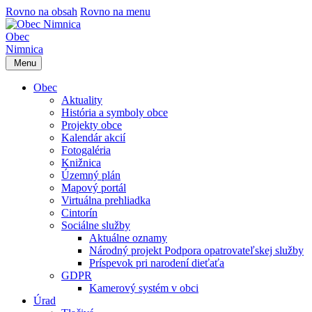
Rovno na obsah
Rovno na menu
Obec
Nimnica
Menu
Obec
Aktuality
História a symboly obce
Projekty obce
Kalendár akcií
Fotogaléria
Knižnica
Územný plán
Mapový portál
Virtuálna prehliadka
Cintorín
Sociálne služby
Aktuálne oznamy
Národný projekt Podpora opatrovateľskej služby
Príspevok pri narodení dieťaťa
GDPR
Kamerový systém v obci
Úrad