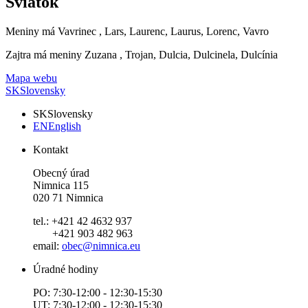
Sviatok
Meniny má
Vavrinec
, Lars, Laurenc, Laurus, Lorenc, Vavro
Zajtra má meniny
Zuzana
, Trojan, Dulcia, Dulcinela, Dulcínia
Mapa webu
SK
Slovensky
SK
Slovensky
EN
English
Kontakt
Obecný úrad
Nimnica 115
020 71 Nimnica
tel.: +421 42 4632 937
+421 903 482 963
email:
obec@nimnica.eu
Úradné hodiny
PO: 7:30-12:00 - 12:30-15:30
UT: 7:30-12:00 - 12:30-15:30