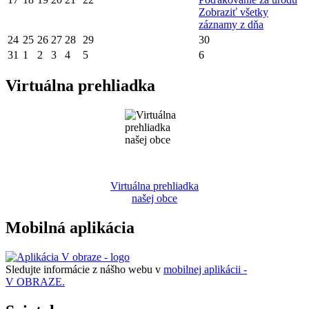
Zobraziť všetky
záznamy z dňa
24
25
26
27
28
29
30
31
1
2
3
4
5
6
Virtuálna prehliadka
Virtuálna prehliadka
našej obce
Mobilná aplikácia
Sledujte informácie z nášho webu v
mobilnej aplikácii -
V OBRAZE.