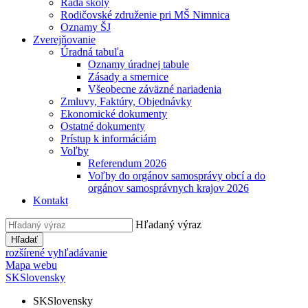
Rada školy
Rodičovské združenie pri MŠ Nimnica
Oznamy ŠJ
Zverejňovanie
Úradná tabuľa
Oznamy úradnej tabule
Zásady a smernice
Všeobecne záväzné nariadenia
Zmluvy, Faktúry, Objednávky
Ekonomické dokumenty
Ostatné dokumenty
Prístup k informáciám
Voľby
Referendum 2026
Voľby do orgánov samosprávy obcí a do
orgánov samosprávnych krajov 2026
Kontakt
Hľadaný výraz
Hľadať
rozšírené vyhľadávanie
Mapa webu
SK
Slovensky
SK
Slovensky