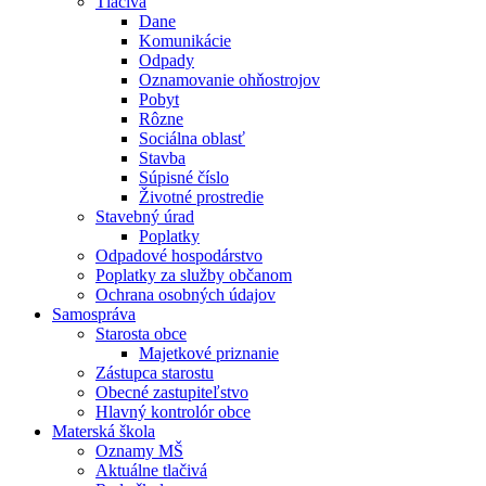
Tlačivá
Dane
Komunikácie
Odpady
Oznamovanie ohňostrojov
Pobyt
Rôzne
Sociálna oblasť
Stavba
Súpisné číslo
Životné prostredie
Stavebný úrad
Poplatky
Odpadové hospodárstvo
Poplatky za služby občanom
Ochrana osobných údajov
Samospráva
Starosta obce
Majetkové priznanie
Zástupca starostu
Obecné zastupiteľstvo
Hlavný kontrolór obce
Materská škola
Oznamy MŠ
Aktuálne tlačivá