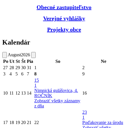
Obecné zastupiteľstvo
Verejné vyhlášky
Projekty obce
Kalendár
August
2026
Po
Ut
St
Št
Pia
So
Ne
27
28
29
30
31
1
2
3
4
5
6
7
8
9
15
1
Nimnická gulášovica, 4.
10
11
12
13
14
16
ROČNÍK
Zobraziť všetky záznamy
z dňa
23
1
17
18
19
20
21
22
Poďakovanie za úrodu
Zobraziť všetky