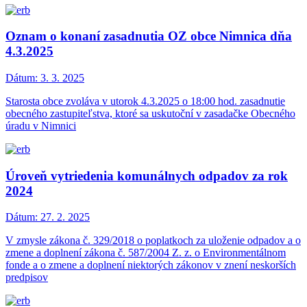
Oznam o konaní zasadnutia OZ obce Nimnica dňa
4.3.2025
Dátum:
3. 3. 2025
Starosta obce zvoláva v utorok 4.3.2025 o 18:00 hod. zasadnutie
obecného zastupiteľstva, ktoré sa uskutoční v zasadačke Obecného
úradu v Nimnici
Úroveň vytriedenia komunálnych odpadov za rok
2024
Dátum:
27. 2. 2025
V zmysle zákona č. 329/2018 o poplatkoch za uloženie odpadov a o
zmene a doplnení zákona č. 587/2004 Z. z. o Environmentálnom
fonde a o zmene a doplnení niektorých zákonov v znení neskorších
predpisov