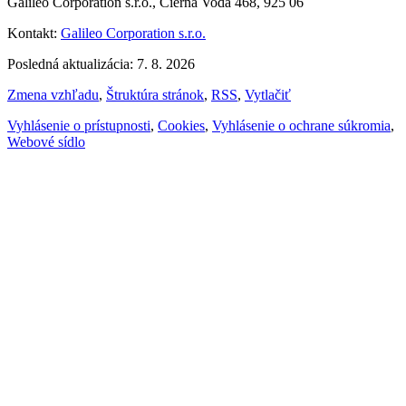
Galileo Corporation s.r.o., Čierna Voda 468, 925 06
Kontakt:
Galileo Corporation s.r.o.
Posledná aktualizácia: 7. 8. 2026
Zmena vzhľadu
,
Štruktúra stránok
,
RSS
,
Vytlačiť
Vyhlásenie o prístupnosti
,
Cookies
,
Vyhlásenie o ochrane súkromia
,
Webové sídlo