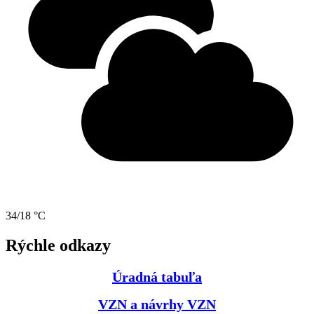
34/18 °C
Rýchle odkazy
Úradná tabuľa
VZN a návrhy VZN