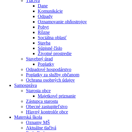
Tlačivá
Dane
Komunikácie
Odpady
Oznamovanie ohňostrojov
Pobyt
Rôzne
Sociálna oblasť
Stavba
Súpisné číslo
Životné prostredie
Stavebný úrad
Poplatky
Odpadové hospodárstvo
Poplatky za služby občanom
Ochrana osobných údajov
Samospráva
Starosta obce
Majetkové priznanie
Zástupca starostu
Obecné zastupiteľstvo
Hlavný kontrolór obce
Materská škola
Oznamy MŠ
Aktuálne tlačivá