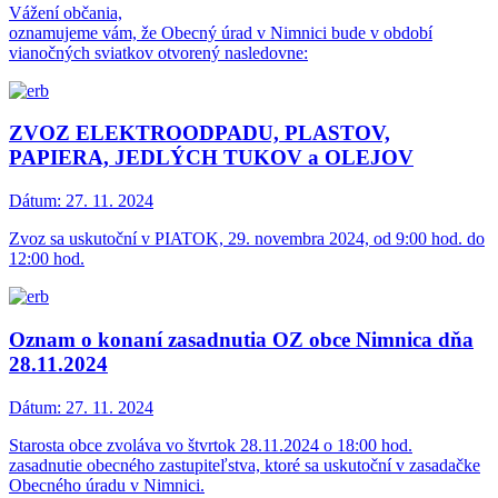
Vážení občania,
oznamujeme vám, že Obecný úrad v Nimnici bude v období
vianočných sviatkov otvorený nasledovne:
ZVOZ ELEKTROODPADU, PLASTOV,
PAPIERA, JEDLÝCH TUKOV a OLEJOV
Dátum:
27. 11. 2024
Zvoz sa uskutoční v PIATOK, 29. novembra 2024, od 9:00 hod. do
12:00 hod.
Oznam o konaní zasadnutia OZ obce Nimnica dňa
28.11.2024
Dátum:
27. 11. 2024
Starosta obce zvoláva vo štvrtok 28.11.2024 o 18:00 hod.
zasadnutie obecného zastupiteľstva, ktoré sa uskutoční v zasadačke
Obecného úradu v Nimnici.