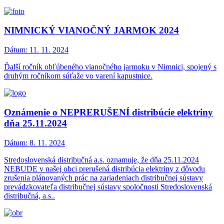
NIMNICKÝ VIANOČNÝ JARMOK 2024
Dátum:
11. 11. 2024
Ďalší ročník obľúbeného vianočného jarmoku v Nimnici, spojený s
druhým ročníkom súťaže vo varení kapustnice.
Oznámenie o NEPRERUŠENÍ distribúcie elektriny
dňa 25.11.2024
Dátum:
8. 11. 2024
Stredoslovenská distribučná a.s. oznamuje, že dňa 25.11.2024
NEBUDE v našej obci prerušená distribúcia elektriny z dôvodu
zrušenia plánovaných prác na zariadeniach distribučnej sústavy
prevádzkovateľa distribučnej sústavy spoločnosti Stredoslovenská
distribučná, a.s..