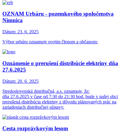
OZNAM Urbáru - pozemkového spoločenstva
Nimnica
Dátum:
23. 6. 2025
Výbor urbáru oznamuje svojim členom a občanom:
Oznámenie o prerušení distribúcie elektriny dňa
27.6.2025
Dátum:
20. 6. 2025
Stredoslovenská distribučná, a.s. oznamuje, že:
dňa 27.6.2025 v čase od 7:30 do 21:30 hod. bude v našej obci
prerušená distribúcia elektriny z dôvodu plánovaných prác na
zariadeniach distribučnej sústavy.
Cesta rozprávkovým lesom