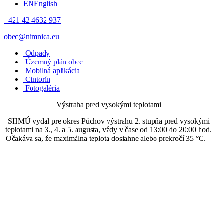
EN
English
+421 42 4632 937
obec@nimnica.eu
Odpady
Územný plán obce
Mobilná aplikácia
Cintorín
Fotogaléria
Výstraha pred vysokými teplotami
SHMÚ vydal pre okres Púchov výstrahu 2. stupňa pred vysokými
teplotami na 3., 4. a 5. augusta, vždy v čase od 13:00 do 20:00 hod.
Očakáva sa, že maximálna teplota dosiahne alebo prekročí 35 °C.