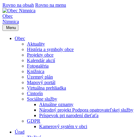
Rovno na obsah
Rovno na menu
Obec
Nimnica
Menu
Obec
Aktuality
História a symboly obce
Projekty obce
Kalendár akcií
Fotogaléria
Knižnica
Územný plán
Mapový portál
Virtuálna prehliadka
Cintorín
Sociálne služby
Aktuálne oznamy
Národný projekt Podpora opatrovateľskej služby
Príspevok pri narodení dieťaťa
GDPR
Kamerový systém v obci
Úrad