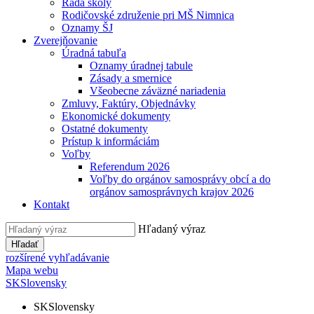
Rada školy
Rodičovské združenie pri MŠ Nimnica
Oznamy ŠJ
Zverejňovanie
Úradná tabuľa
Oznamy úradnej tabule
Zásady a smernice
Všeobecne záväzné nariadenia
Zmluvy, Faktúry, Objednávky
Ekonomické dokumenty
Ostatné dokumenty
Prístup k informáciám
Voľby
Referendum 2026
Voľby do orgánov samosprávy obcí a do
orgánov samosprávnych krajov 2026
Kontakt
Hľadaný výraz
Hľadať
rozšírené vyhľadávanie
Mapa webu
SK
Slovensky
SK
Slovensky