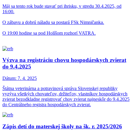
Máj sa tento rok bude stavať pri ihrisku, v stredu 30.4.2025, od
16:00.
O zábavu a dobrú náladu sa postará FSk Nimničanka.
O 19:00 hodine sa pod Holíšom rozhorí VATRA.
Výzva na registráciu chovu hospodárskych zvierat
do 9.4.2025
Dátum:
7. 4. 2025
Štátna veterinárna a potravinová správa Slovenskej republiky
vyzýva všetkých chovateľov, držiteľov, vlastníkov hospodárskych
zvierat bezodkladne registrovať chov zvierat najneskôr do 9.4.2025
do Centrálneho registra hospodárskych zvierat.
Zápis detí do materskej školy na šk. r. 2025/2026