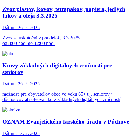
Zvoz plastov, kovov, tetrapakov, papiera, jedlých
tukov a oleja 3.3.2025
Dátum:
26. 2. 2025
Zvoz sa uskutoční v pondelok, 3.3.2025,
od 8:00 hod. do 12:00 hod.
Kurzy základných digitálnych zručností pre
seniorov
Dátum:
26. 2. 2025
možnosť pre obyvateľov obce vo veku 65+ t.j. seniorov /
dôchodcov absolvovať kurz základných digitálnych zručností
OZNAM Evanjelického farského úradu v Púchove
Dátum:
13. 2. 2025