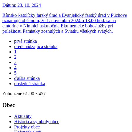
Dátum:
23. 10. 2024
Rímsko-katolícky farský úrad a Evanjelický farský úrad v Púchove
oznamujú občanom, že 1. novembra 2024 o 13:00 hod. sa na
cintoríne v Nimnici uskutočnia Ekumenické bohoslužby pri
príležitosti Pamiatky zosnulých a Sviatku všetkých svätých.
prvá stránka
predchádzajúca stránka
1
2
3
4
5
ďalšia stránka
posledná stránka
Zobrazené
61
-
90
z 457
Obec
Aktuality
História a symboly obce
Projekty obce