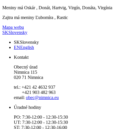
Meniny má
Oskár
, Donát, Hartvig, Virgín, Donáta, Virgínia
Zajtra má meniny
Ľubomíra
, Rastic
Mapa webu
SK
Slovensky
SK
Slovensky
EN
English
Kontakt
Obecný úrad
Nimnica 115
020 71 Nimnica
tel.: +421 42 4632 937
+421 903 482 963
email:
obec@nimnica.eu
Úradné hodiny
PO: 7:30-12:00 - 12:30-15:30
UT: 7:30-12:00 - 12:30-15:30
ST: 7:30-12:00 - 12:30-16:00