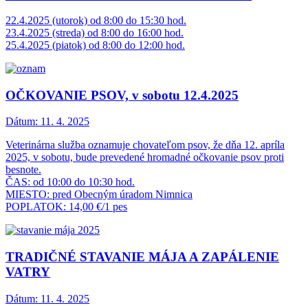
22.4.2025 (utorok) od 8:00 do 15:30 hod.
23.4.2025 (streda) od 8:00 do 16:00 hod.
25.4.2025 (piatok) od 8:00 do 12:00 hod.
OČKOVANIE PSOV, v sobotu 12.4.2025
Dátum:
11. 4. 2025
Veterinárna služba oznamuje chovateľom psov, že dňa 12. apríla
2025, v sobotu, bude prevedené hromadné očkovanie psov proti
besnote.
ČAS: od 10:00 do 10:30 hod.
MIESTO: pred Obecným úradom Nimnica
POPLATOK: 14,00 €/1 pes
TRADIČNÉ STAVANIE MÁJA A ZAPÁLENIE
VATRY
Dátum:
11. 4. 2025