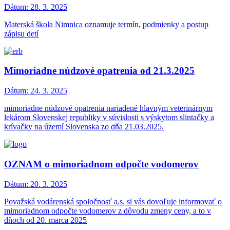
Dátum:
28. 3. 2025
Materská škola Nimnica oznamuje termín, podmienky a postup
zápisu detí
Mimoriadne núdzové opatrenia od 21.3.2025
Dátum:
24. 3. 2025
mimoriadne núdzové opatrenia nariadené hlavným veterinárnym
lekárom Slovenskej republiky v súvislosti s výskytom slintačky a
krívačky na území Slovenska zo dňa 21.03.2025.
OZNAM o mimoriadnom odpočte vodomerov
Dátum:
20. 3. 2025
Považská vodárenská spoločnosť a.s. si vás dovoľuje informovať o
mimoriadnom odpočte vodomerov z dôvodu zmeny ceny, a to v
dňoch od 20. marca 2025