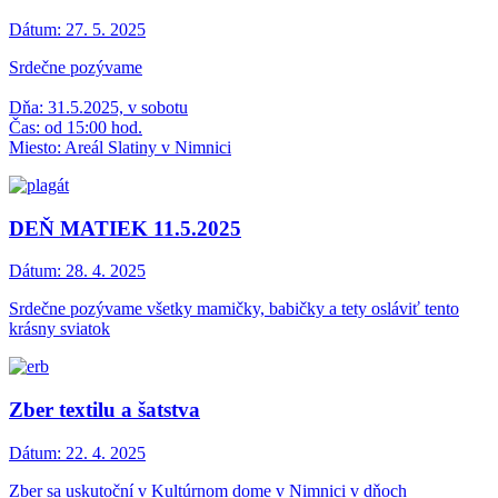
Dátum:
27. 5. 2025
Srdečne pozývame
Dňa: 31.5.2025, v sobotu
Čas: od 15:00 hod.
Miesto: Areál Slatiny v Nimnici
DEŇ MATIEK 11.5.2025
Dátum:
28. 4. 2025
Srdečne pozývame všetky mamičky, babičky a tety osláviť tento
krásny sviatok
Zber textilu a šatstva
Dátum:
22. 4. 2025
Zber sa uskutoční v Kultúrnom dome v Nimnici v dňoch