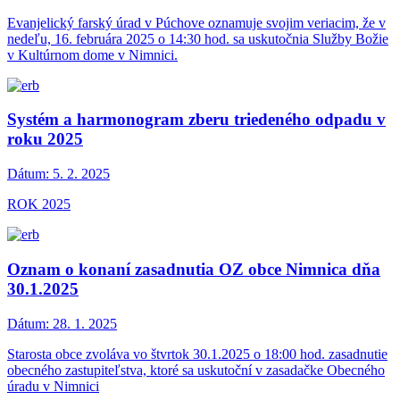
Evanjelický farský úrad v Púchove oznamuje svojim veriacim, že v
nedeľu, 16. februára 2025 o 14:30 hod. sa uskutočnia Služby Božie
v Kultúrnom dome v Nimnici.
Systém a harmonogram zberu triedeného odpadu v
roku 2025
Dátum:
5. 2. 2025
ROK 2025
Oznam o konaní zasadnutia OZ obce Nimnica dňa
30.1.2025
Dátum:
28. 1. 2025
Starosta obce zvoláva vo štvrtok 30.1.2025 o 18:00 hod. zasadnutie
obecného zastupiteľstva, ktoré sa uskutoční v zasadačke Obecného
úradu v Nimnici