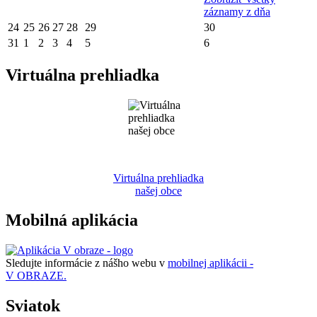
záznamy z dňa
24
25
26
27
28
29
30
31
1
2
3
4
5
6
Virtuálna prehliadka
Virtuálna prehliadka
našej obce
Mobilná aplikácia
Sledujte informácie z nášho webu v
mobilnej aplikácii -
V OBRAZE.
Sviatok