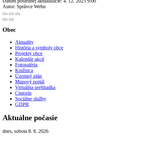
Dátum poslednej aktualizácie:
4. 12. 2025 9:00
Autor:
Správce Webu
Obec
Aktuality
História a symboly obce
Projekty obce
Kalendár akcií
Fotogaléria
Knižnica
Územný plán
Mapový portál
Virtuálna prehliadka
Cintorín
Sociálne služby
GDPR
Aktuálne počasie
dnes, sobota 8. 8. 2026