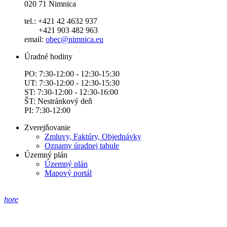
020 71 Nimnica
tel.: +421 42 4632 937
+421 903 482 963
email:
obec@nimnica.eu
Úradné hodiny
PO: 7:30-12:00 - 12:30-15:30
UT: 7:30-12:00 - 12:30-15:30
ST: 7:30-12:00 - 12:30-16:00
ŠT: Nestránkový deň
PI: 7:30-12:00
Zverejňovanie
Zmluvy, Faktúry, Objednávky
Oznamy úradnej tabule
Územný plán
Územný plán
Mapový portál
hore