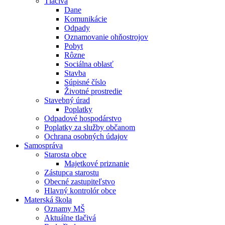
Tlačivá
Dane
Komunikácie
Odpady
Oznamovanie ohňostrojov
Pobyt
Rôzne
Sociálna oblasť
Stavba
Súpisné číslo
Životné prostredie
Stavebný úrad
Poplatky
Odpadové hospodárstvo
Poplatky za služby občanom
Ochrana osobných údajov
Samospráva
Starosta obce
Majetkové priznanie
Zástupca starostu
Obecné zastupiteľstvo
Hlavný kontrolór obce
Materská škola
Oznamy MŠ
Aktuálne tlačivá