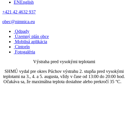
EN
English
+421 42 4632 937
obec@nimnica.eu
Odpady
Územný plán obce
Mobilná aplikácia
Cintorín
Fotogaléria
Výstraha pred vysokými teplotami
SHMÚ vydal pre okres Púchov výstrahu 2. stupňa pred vysokými
teplotami na 3., 4. a 5. augusta, vždy v čase od 13:00 do 20:00 hod.
Očakáva sa, že maximálna teplota dosiahne alebo prekročí 35 °C.