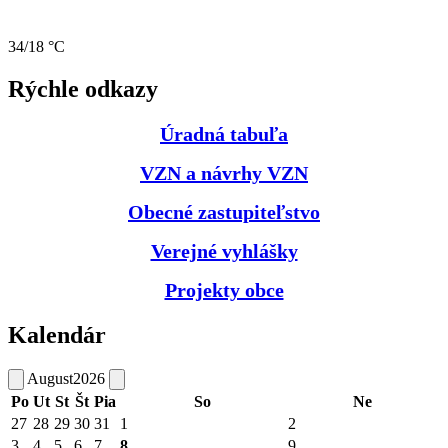
34/18 °C
Rýchle odkazy
Úradná tabuľa
VZN a návrhy VZN
Obecné zastupiteľstvo
Verejné vyhlášky
Projekty obce
Kalendár
August
2026
Po
Ut
St
Št
Pia
So
Ne
27
28
29
30
31
1
2
3
4
5
6
7
8
9