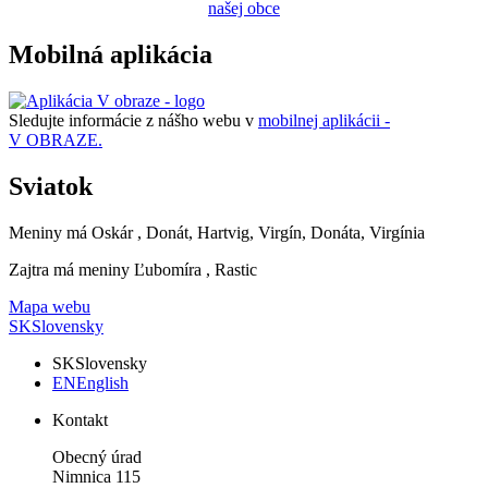
našej obce
Mobilná aplikácia
Sledujte informácie z nášho webu v
mobilnej aplikácii -
V OBRAZE.
Sviatok
Meniny má
Oskár
, Donát, Hartvig, Virgín, Donáta, Virgínia
Zajtra má meniny
Ľubomíra
, Rastic
Mapa webu
SK
Slovensky
SK
Slovensky
EN
English
Kontakt
Obecný úrad
Nimnica 115