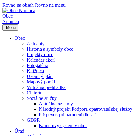
Rovno na obsah
Rovno na menu
Obec
Nimnica
Menu
Obec
Aktuality
História a symboly obce
Projekty obce
Kalendár akcií
Fotogaléria
Knižnica
Územný plán
Mapový portál
Virtuálna prehliadka
Cintorín
Sociálne služby
Aktuálne oznamy
Národný projekt Podpora opatrovateľskej služby
Príspevok pri narodení dieťaťa
GDPR
Kamerový systém v obci
Úrad