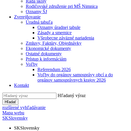
Rada školy
Rodičovské združenie pri MŠ Nimnica
Oznamy ŠJ
Zverejňovanie
Úradná tabuľa
Oznamy úradnej tabule
Zásady a smernice
Všeobecne záväzné nariadenia
Zmluvy, Faktúry, Objednávky
Ekonomické dokumenty
Ostatné dokumenty
Prístup k informáciám
Voľby
Referendum 2026
Voľby do orgánov samosprávy obcí a do
orgánov samosprávnych krajov 2026
Kontakt
Hľadaný výraz
Hľadať
rozšírené vyhľadávanie
Mapa webu
SK
Slovensky
SK
Slovensky