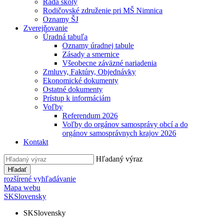
Rada školy
Rodičovské združenie pri MŠ Nimnica
Oznamy ŠJ
Zverejňovanie
Úradná tabuľa
Oznamy úradnej tabule
Zásady a smernice
Všeobecne záväzné nariadenia
Zmluvy, Faktúry, Objednávky
Ekonomické dokumenty
Ostatné dokumenty
Prístup k informáciám
Voľby
Referendum 2026
Voľby do orgánov samosprávy obcí a do
orgánov samosprávnych krajov 2026
Kontakt
Hľadaný výraz
Hľadať
rozšírené vyhľadávanie
Mapa webu
SK
Slovensky
SK
Slovensky