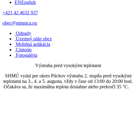
EN
English
+421 42 4632 937
obec@nimnica.eu
Odpady
Územný plán obce
Mobilná aplikácia
Cintorín
Fotogaléria
Výstraha pred vysokými teplotami
SHMÚ vydal pre okres Púchov výstrahu 2. stupňa pred vysokými
teplotami na 3., 4. a 5. augusta, vždy v čase od 13:00 do 20:00 hod.
Očakáva sa, že maximálna teplota dosiahne alebo prekročí 35 °C.