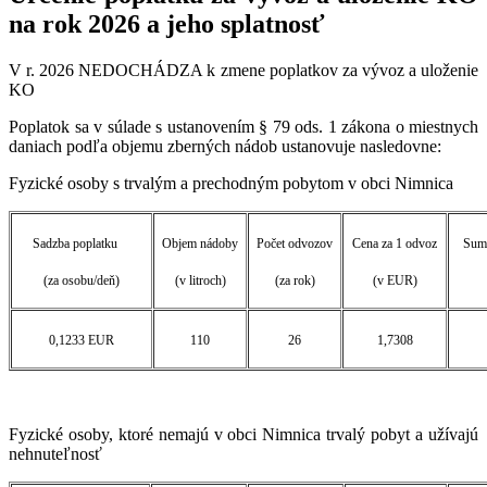
na rok 2026 a jeho splatnosť
V r. 2026 NEDOCHÁDZA k zmene poplatkov za vývoz a uloženie
KO
Poplatok sa v súlade s ustanovením § 79 ods. 1 zákona o miestnych
daniach podľa objemu zberných nádob ustanovuje nasledovne:
Fyzické osoby s trvalým a prechodným pobytom v obci Nimnica
Sadzba poplatku
Objem nádoby
Počet odvozov
Cena za 1 odvoz
Suma
(za osobu/deň)
(v litroch)
(za rok)
(v EUR)
0,1233 EUR
110
26
1,7308
Fyzické osoby, ktoré nemajú v obci Nimnica trvalý pobyt a užívajú
nehnuteľnosť