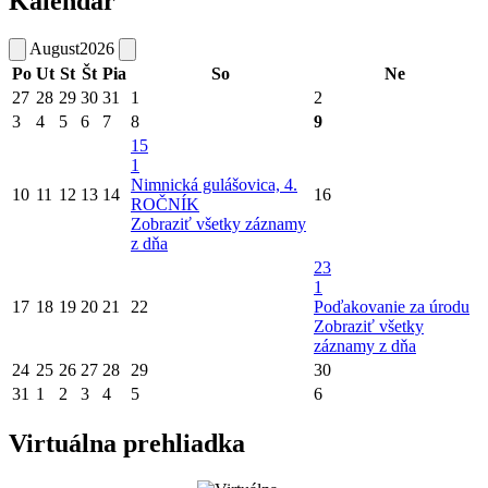
Kalendár
August
2026
Po
Ut
St
Št
Pia
So
Ne
27
28
29
30
31
1
2
3
4
5
6
7
8
9
15
1
Nimnická gulášovica, 4.
10
11
12
13
14
16
ROČNÍK
Zobraziť všetky záznamy
z dňa
23
1
17
18
19
20
21
22
Poďakovanie za úrodu
Zobraziť všetky
záznamy z dňa
24
25
26
27
28
29
30
31
1
2
3
4
5
6
Virtuálna prehliadka