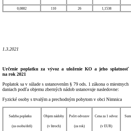
0,0882
110
26
1,1538
1.3.2021
Určenie poplatku za vývoz a uloženie KO a jeho splatnosť
na rok 2021
Poplatok sa v súlade s ustanovením § 79 ods. 1 zákona o miestnych
daniach podľa objemu zberných nádob ustanovuje nasledovne:
Fyzické osoby s trvalým a prechodným pobytom v obci Nimnica
Sadzba poplatku
Objem nádoby
Počet odvozov
Cena za 1 odvoz
Suma
(za osobu/deň)
(v litroch)
(za rok)
(v EUR)