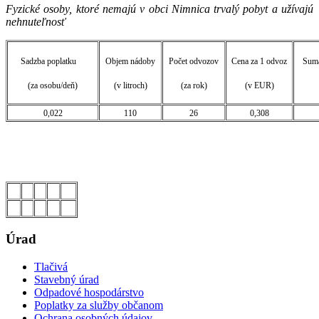
Fyzické osoby, ktoré nemajú v obci Nimnica trvalý pobyt a užívajú
nehnuteľnosť
Sadzba poplatku
Objem nádoby
Počet odvozov
Cena za 1 odvoz
Suma
(za osobu/deň)
(v litroch)
(za rok)
(v EUR)
0,022
110
26
0,308
Úrad
Tlačivá
Stavebný úrad
Odpadové hospodárstvo
Poplatky za služby občanom
Ochrana osobných údajov