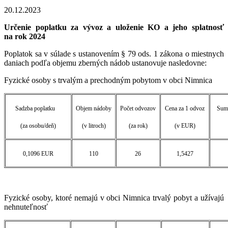
20.12.2023
Určenie poplatku za vývoz a uloženie KO a jeho splatnosť
na rok 2024
Poplatok sa v súlade s ustanovením § 79 ods. 1 zákona o miestnych
daniach podľa objemu zberných nádob ustanovuje nasledovne:
Fyzické osoby s trvalým a prechodným pobytom v obci Nimnica
Sadzba poplatku
Objem nádoby
Počet odvozov
Cena za 1 odvoz
Suma
(za osobu/deň)
(v litroch)
(za rok)
(v EUR)
0,1096 EUR
110
26
1,5427
Fyzické osoby, ktoré nemajú v obci Nimnica trvalý pobyt a užívajú
nehnuteľnosť