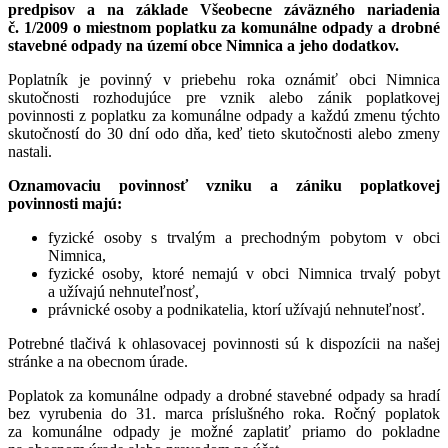
predpisov a na základe Všeobecne záväzného nariadenia
č. 1/2009 o miestnom poplatku za komunálne odpady a drobné
stavebné odpady na území obce Nimnica a jeho dodatkov.
Poplatník je povinný v priebehu roka oznámiť obci Nimnica
skutočnosti rozhodujúce pre vznik alebo zánik poplatkovej
povinnosti z poplatku za komunálne odpady a každú zmenu týchto
skutočností do 30 dní odo dňa, keď tieto skutočnosti alebo zmeny
nastali.
Oznamovaciu povinnosť vzniku a zániku poplatkovej
povinnosti majú:
fyzické osoby s trvalým a prechodným pobytom v obci
Nimnica,
fyzické osoby, ktoré nemajú v obci Nimnica trvalý pobyt
a užívajú nehnuteľnosť,
právnické osoby a podnikatelia, ktorí užívajú nehnuteľnosť.
Potrebné tlačivá k ohlasovacej povinnosti sú k dispozícii na našej
stránke a na obecnom úrade.
Poplatok za komunálne odpady a drobné stavebné odpady sa hradí
bez vyrubenia do 31. marca príslušného roka. Ročný poplatok
za komunálne odpady je možné zaplatiť priamo do pokladne