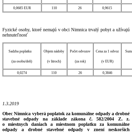
0,0685 EUR
110
26
0,9615
Fyzické osoby, ktoré nemajú v obci Nimnica trvalý pobyt a užívajú
nehnuteľnosť
Sadzba poplatku
Objem nádoby
Počet odvozov
Cena za 1 odvoz
Suma
(za osobu/deň)
(v litroch)
(za rok)
(v EUR)
0,0274
110
26
0,3846
1.3.2019
Obec Nimnica vyberá poplatok za komunálne odpady a drobné
stavebné odpady na základe zákona č. 582/2004 Z. z.
o miestnych daniach a miestnom poplatku za komunálne
odpady a drobné stavebné odpady v znení neskorších