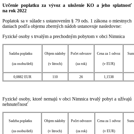
Určenie poplatku za vývoz a uloženie KO a jeho splatnosť
na rok 2022
Poplatok sa v súlade s ustanovením § 79 ods. 1 zákona o miestnych
daniach podľa objemu zberných nádob ustanovuje nasledovne:
Fyzické osoby s trvalým a prechodným pobytom v obci Nimnica
Sadzba poplatku
Objem nádoby
Počet odvozov
Cena za 1 odvoz
Suma
(za osobu/deň)
(v litroch)
(za rok)
(v EUR)
0,0882 EUR
110
26
1,1538
Fyzické osoby, ktoré nemajú v obci Nimnica trvalý pobyt a užívajú
nehnuteľnosť
Sadzba poplatku
Objem nádoby
Počet odvozov
Cena za 1 odvoz
Suma
(za osobu/deň)
(v litroch)
(za rok)
(v EUR)