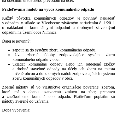
na obecnom úrade alebo prevodom na účet.
Prideľovanie nádob na vývoz komunálneho odpadu
Každý pôvodca komunálnych odpadov je povinný nakladať
s odpadmi v súlade so Všeobecne záväzným nariadením č. 1/2011
o nakladaní s komunálnymi odpadmi a drobnými stavebnými
odpadmi na území obce Nimnica.
Ďalej je povinný:
zapojiť sa do systému zberu komunálneho odpadu,
užívať zberné nádoby zodpovedajúce systému zberu
komunálneho odpadu v obci,
ukladať komunálne odpady alebo ich oddelené zložky
a drobné stavebné odpady na účely ich zberu na miesta
určené obcou a do zberných nádob zodpovedajúcich systému
zberu komunálnych odpadov v obci.
Zberné nádoby sú vo vlastníctve organizácie poverenej zberom,
ktorá má s obcou uzatvorenú zmluvu na zber, prepravu
a zneškodnenie komunálneho odpadu. Platiteľom poplatku sú
nádoby zverené do užívania.
Doba vybavenia: