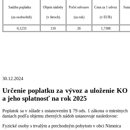
Sadzba poplatku
Objem nádoby
Počet odvozov
Cena za 1 odvoz
Suma
(za osobu/deň)
(v litroch)
(za rok)
(v EUR)
0,1233
110
26
1,7308
30.12.2024
Určenie poplatku za vývoz a uloženie KO
a jeho splatnosť na rok 2025
Poplatok sa v súlade s ustanovením § 79 ods. 1 zákona o miestnych
daniach podľa objemu zberných nádob ustanovuje nasledovne:
Fyzické osoby s trvalým a prechodným pobytom v obci Nimnica