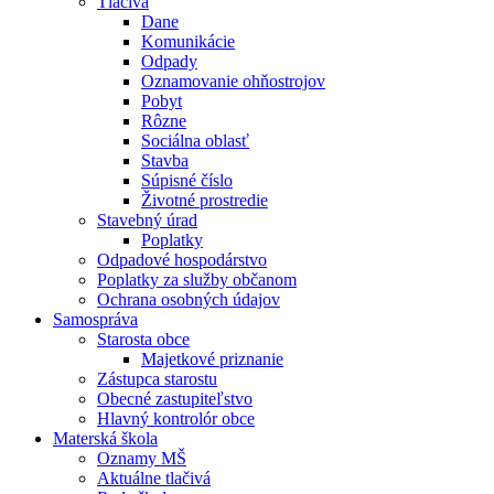
Tlačivá
Dane
Komunikácie
Odpady
Oznamovanie ohňostrojov
Pobyt
Rôzne
Sociálna oblasť
Stavba
Súpisné číslo
Životné prostredie
Stavebný úrad
Poplatky
Odpadové hospodárstvo
Poplatky za služby občanom
Ochrana osobných údajov
Samospráva
Starosta obce
Majetkové priznanie
Zástupca starostu
Obecné zastupiteľstvo
Hlavný kontrolór obce
Materská škola
Oznamy MŠ
Aktuálne tlačivá