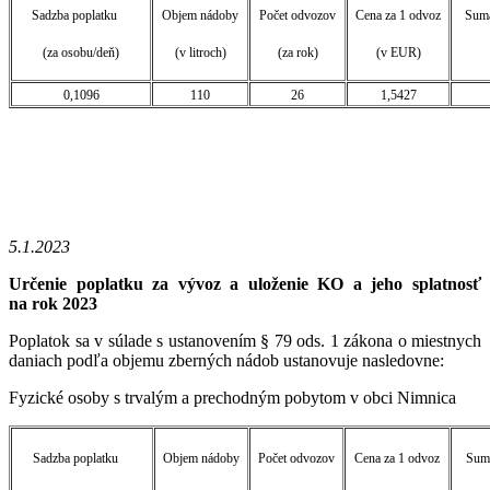
Sadzba poplatku
Objem nádoby
Počet odvozov
Cena za 1 odvoz
Suma
(za osobu/deň)
(v litroch)
(za rok)
(v EUR)
0,1096
110
26
1,5427
5.1.2023
Určenie poplatku za vývoz a uloženie KO a jeho splatnosť
na rok 2023
Poplatok sa v súlade s ustanovením § 79 ods. 1 zákona o miestnych
daniach podľa objemu zberných nádob ustanovuje nasledovne:
Fyzické osoby s trvalým a prechodným pobytom v obci Nimnica
Sadzba poplatku
Objem nádoby
Počet odvozov
Cena za 1 odvoz
Suma