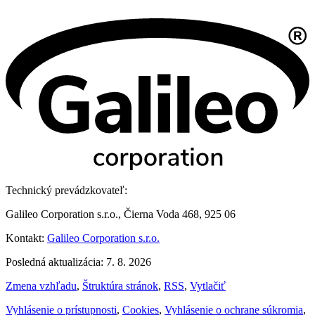
Technický prevádzkovateľ:
Galileo Corporation s.r.o., Čierna Voda 468, 925 06
Kontakt:
Galileo Corporation s.r.o.
Posledná aktualizácia: 7. 8. 2026
Zmena vzhľadu
,
Štruktúra stránok
,
RSS
,
Vytlačiť
Vyhlásenie o prístupnosti
,
Cookies
,
Vyhlásenie o ochrane súkromia
,