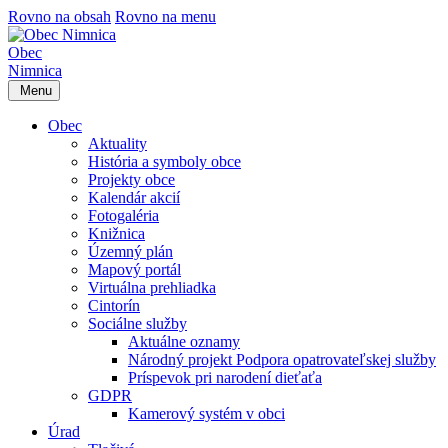
Rovno na obsah
Rovno na menu
Obec
Nimnica
Menu
Obec
Aktuality
História a symboly obce
Projekty obce
Kalendár akcií
Fotogaléria
Knižnica
Územný plán
Mapový portál
Virtuálna prehliadka
Cintorín
Sociálne služby
Aktuálne oznamy
Národný projekt Podpora opatrovateľskej služby
Príspevok pri narodení dieťaťa
GDPR
Kamerový systém v obci
Úrad