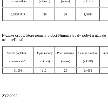
(za osobu/deň)
(v litroch)
(za rok)
(v EUR)
0,1000 EUR
110
26
1,4038
Fyzické osoby, ktoré nemajú v obci Nimnica trvalý pobyt a užívajú
nehnuteľnosť
Sadzba poplatku
Objem nádoby
Počet odvozov
Cena za 1 odvoz
Suma
(za osobu/deň)
(v litroch)
(za rok)
(v EUR)
0,1000
110
26
1,4038
23.2.2022