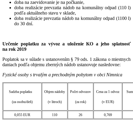
doba na zaevidovanie je na počkanie,
doba realizácie prevzatia nádob na komunálny odpad (110 l)
podľa aktuálneho stavu v sklade,
doba realizácie prevzatia nádob na komunálny odpad (1100 l)
do 30 dní.
Určenie poplatku za vývoz a uloženie KO a jeho splatnosť
na rok 2019
Poplatok sa v súlade s ustanovením § 79 ods. 1 zákona o miestnych
daniach podľa objemu zberných nádob ustanovuje nasledovne:
Fyzické osoby s trvalým a prechodným pobytom v obci Nimnica
Sadzba poplatku
Objem nádoby
Počet odvozov
Cena za 1 odvoz
Suma
(za osobu/deň)
(v litroch)
(za rok)
(v EUR)
0,055 EUR
110
26
0,769