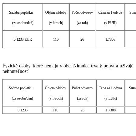
Sadzba poplatku
Objem nádoby
Počet odvozov
Cena za 1 odvoz
Suma
(za osobu/deň)
(v litroch)
(za rok)
(v EUR)
0,1233 EUR
110
26
1,7308
Fyzické osoby, ktoré nemajú v obci Nimnica trvalý pobyt a užívajú
nehnuteľnosť
Sadzba poplatku
Objem nádoby
Počet odvozov
Cena za 1 odvoz
Suma
(za osobu/deň)
(v litroch)
(za rok)
(v EUR)
0,1233
110
26
1,7308